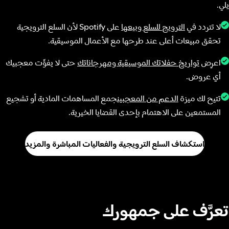
يلي.
لا تتردد في
الترويج للسلع وبيعها
على Spotify لأن السلع الترويجية
تحقق مبيعات أعلى عند طرحها مع الأعمال الموسيقية.
اعرِض
تواريخ حفلاتك الموسيقية ومهرجاناتك
حتى لا يفوِّت معجبيك
أي عروض.
تتيح لك ميزة
الدعم من المعجبين
جمع المساهمات المادية أو تشجيع
المستمعين على الاهتمام بإحدى القضايا الخيرية.
استكشاف السلع الترويجية والفعاليات المباشرة والمزيد
تعرَّف على جمهورك