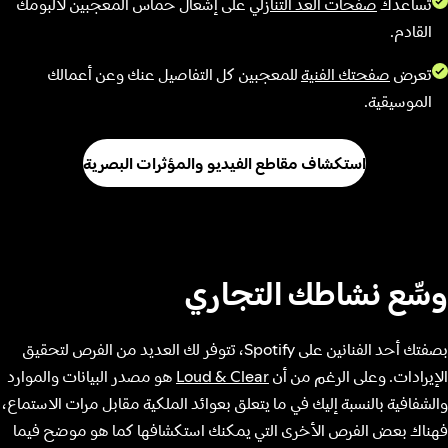
تساعدك
صفحات العد التنازلي
على إشعال حماس المعجبين لألبومك
القادم.
تعرض
صفحتك الفنية
للمعجبين كل التفاصيل عنك وعن أعمالك
الموسيقية.
استكشاف مقاطع الفيديو والمؤثرات البصرية
وسِّع نشاطك التجاري
بصفتك أحد الفنانين على Spotify، تتوفر لك العديد من الفرص لتحقيق
الإيرادات. وعلى الرغم من أن
Loud & Clear
هو مصدر البيانات والموارد
والشفافية بالنسبة إليك في ما يتعلق بعوائد الملكية مقابل مرات الاستماع،
فهناك بعض الفرص الأخرى التي يمكنك استكشافها كما هو موضح فيما