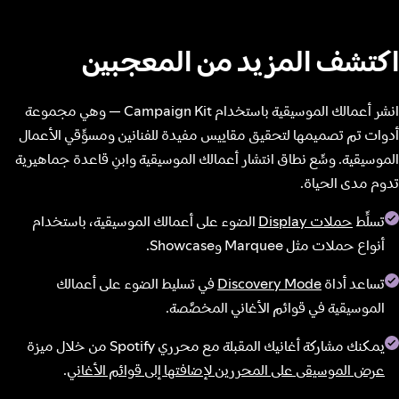
اكتشف المزيد من المعجبين
انشر أعمالك الموسيقية باستخدام Campaign Kit — وهي مجموعة
أدوات تم تصميمها لتحقيق مقاييس مفيدة للفنانين ومسوِّقي الأعمال
الموسيقية. وسِّع نطاق انتشار أعمالك الموسيقية وابنِ قاعدة جماهيرية
تدوم مدى الحياة.
تسلِّط
حملات Display
الضوء على أعمالك الموسيقية، باستخدام
أنواع حملات مثل Marquee وShowcase.
تساعد أداة
Discovery Mode
في تسليط الضوء على أعمالك
الموسيقية في قوائم الأغاني المخصَّصة.
يمكنك مشاركة أغانيك المقبلة مع محرري Spotify من خلال ميزة
عرض الموسيقى على المحررين لإضافتها إلى قوائم الأغاني
.