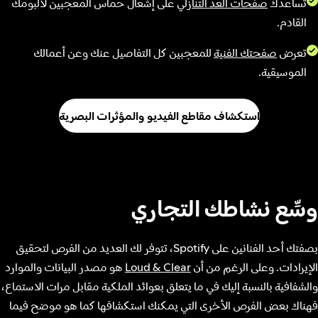
تساعدك
صفحات العد التنازلي
على إشعال حماس المعجبين لألبومك
القادم.
تعرض
صفحتك الفنية
للمعجبين كل التفاصيل عنك وعن أعمالك
الموسيقية.
استكشاف مقاطع الفيديو والمؤثرات البصرية
وسِّع نشاطك التجاري
بصفتك أحد الفنانين على Spotify، تتوفر لك العديد من الفرص لتحقيق
الإيرادات. وعلى الرغم من أن
Loud & Clear
هو مصدر البيانات والموارد
والشفافية بالنسبة إليك في ما يتعلق بعوائد الملكية مقابل مرات الاستماع،
فهناك بعض الفرص الأخرى التي يمكنك استكشافها كما هو موضح فيما