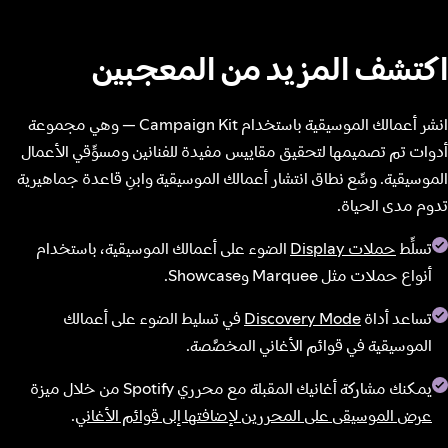
اكتشف المزيد من المعجبين
انشر أعمالك الموسيقية باستخدام Campaign Kit — وهي مجموعة
أدوات تم تصميمها لتحقيق مقاييس مفيدة للفنانين ومسوِّقي الأعمال
الموسيقية. وسِّع نطاق انتشار أعمالك الموسيقية وابنِ قاعدة جماهيرية
تدوم مدى الحياة.
تسلِّط
حملات Display
الضوء على أعمالك الموسيقية، باستخدام
أنواع حملات مثل Marquee وShowcase.
تساعد أداة
Discovery Mode
في تسليط الضوء على أعمالك
الموسيقية في قوائم الأغاني المخصَّصة.
يمكنك مشاركة أغانيك المقبلة مع محرري Spotify من خلال ميزة
عرض الموسيقى على المحررين لإضافتها إلى قوائم الأغاني
.