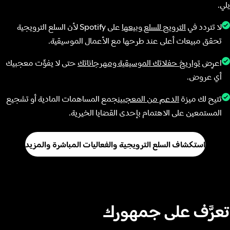
يلي.
لا تتردد في
الترويج للسلع وبيعها
على Spotify لأن السلع الترويجية
تحقق مبيعات أعلى عند طرحها مع الأعمال الموسيقية.
اعرِض
تواريخ حفلاتك الموسيقية ومهرجاناتك
حتى لا يفوِّت معجبيك
أي عروض.
تتيح لك ميزة
الدعم من المعجبين
جمع المساهمات المادية أو تشجيع
المستمعين على الاهتمام بإحدى القضايا الخيرية.
استكشاف السلع الترويجية والفعاليات المباشرة والمزيد
تعرَّف على جمهورك