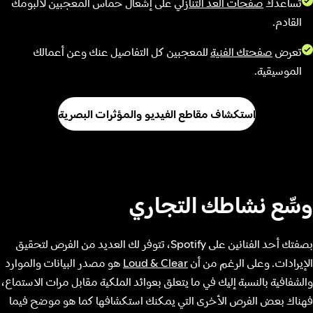
تساعدك
صفحات العد التنازلي
على إشعال حماس المعجبين لألبومك
القادم.
تعرض
صفحتك الفنية
للمعجبين كل التفاصيل عنك وعن أعمالك
الموسيقية.
استكشاف مقاطع الفيديو والمؤثرات البصرية
وسِّع نشاطك التجاري
بصفتك أحد الفنانين على Spotify، تتوفر لك العديد من الفرص لتحقيق
الإيرادات. وعلى الرغم من أن
Loud & Clear
هو مصدر البيانات والموارد
والشفافية بالنسبة إليك في ما يتعلق بعوائد الملكية مقابل مرات الاستماع،
فهناك بعض الفرص الأخرى التي يمكنك استكشافها كما هو موضح فيما