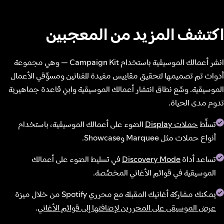
اكتشف المزيد من المعجبين
انشر أعمالك الموسيقية باستخدام Campaign Kit — وهي مجموعة
أدوات تم تصميمها لتحقيق مقاييس مفيدة للفنانين ومسوِّقي الأعمال
الموسيقية. وسِّع نطاق انتشار أعمالك الموسيقية وابنِ قاعدة جماهيرية
تدوم مدى الحياة.
تسلِّط
حملات Display
الضوء على أعمالك الموسيقية، باستخدام
أنواع حملات مثل Marquee وShowcase.
تساعد أداة
Discovery Mode
في تسليط الضوء على أعمالك
الموسيقية في قوائم الأغاني المخصَّصة.
يمكنك مشاركة أغانيك المقبلة مع محرري Spotify من خلال ميزة
عرض الموسيقى على المحررين لإضافتها إلى قوائم الأغاني
.