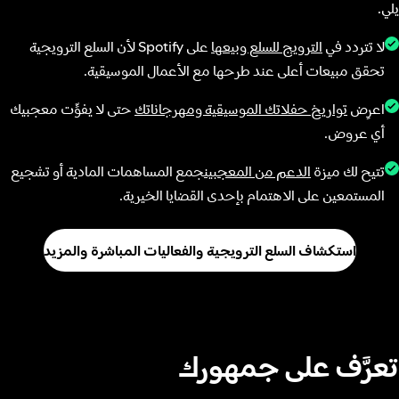
يلي.
لا تتردد في
الترويج للسلع وبيعها
على Spotify لأن السلع الترويجية
تحقق مبيعات أعلى عند طرحها مع الأعمال الموسيقية.
اعرِض
تواريخ حفلاتك الموسيقية ومهرجاناتك
حتى لا يفوِّت معجبيك
أي عروض.
تتيح لك ميزة
الدعم من المعجبين
جمع المساهمات المادية أو تشجيع
المستمعين على الاهتمام بإحدى القضايا الخيرية.
استكشاف السلع الترويجية والفعاليات المباشرة والمزيد
تعرَّف على جمهورك