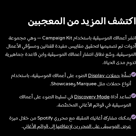
اكتشف المزيد من المعجبين
انشر أعمالك الموسيقية باستخدام Campaign Kit — وهي مجموعة
أدوات تم تصميمها لتحقيق مقاييس مفيدة للفنانين ومسوِّقي الأعمال
الموسيقية. وسِّع نطاق انتشار أعمالك الموسيقية وابنِ قاعدة جماهيرية
تدوم مدى الحياة.
تسلِّط
حملات Display
الضوء على أعمالك الموسيقية، باستخدام
أنواع حملات مثل Marquee وShowcase.
تساعد أداة
Discovery Mode
في تسليط الضوء على أعمالك
الموسيقية في قوائم الأغاني المخصَّصة.
يمكنك مشاركة أغانيك المقبلة مع محرري Spotify من خلال ميزة
عرض الموسيقى على المحررين لإضافتها إلى قوائم الأغاني
.