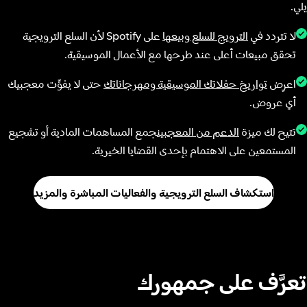
يلي.
لا تتردد في
الترويج للسلع وبيعها
على Spotify لأن السلع الترويجية
تحقق مبيعات أعلى عند طرحها مع الأعمال الموسيقية.
اعرِض
تواريخ حفلاتك الموسيقية ومهرجاناتك
حتى لا يفوِّت معجبيك
أي عروض.
تتيح لك ميزة
الدعم من المعجبين
جمع المساهمات المادية أو تشجيع
المستمعين على الاهتمام بإحدى القضايا الخيرية.
استكشاف السلع الترويجية والفعاليات المباشرة والمزيد
تعرَّف على جمهورك