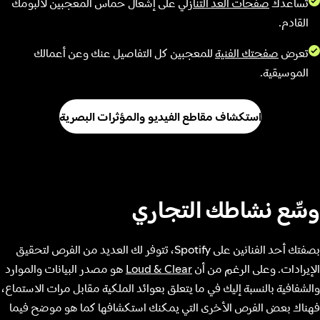
تساعدك
صفحات العد التنازلي
على إشعال حماس المعجبين لألبومك
القادم.
تعرض
صفحتك الفنية
للمعجبين كل التفاصيل عنك وعن أعمالك
الموسيقية.
استكشاف مقاطع الفيديو والمؤثرات البصرية
وسِّع نشاطك التجاري
بصفتك أحد الفنانين على Spotify، تتوفر لك العديد من الفرص لتحقيق
الإيرادات. وعلى الرغم من أن
Loud & Clear
هو مصدر البيانات والموارد
والشفافية بالنسبة إليك في ما يتعلق بعوائد الملكية مقابل مرات الاستماع،
فهناك بعض الفرص الأخرى التي يمكنك استكشافها كما هو موضح فيما