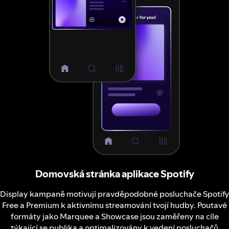
Domovská stránka aplikace Spotify
Display kampaně motivují pravděpodobné posluchače Spotify
Free a Premium k aktivnímu streamování tvojí hudby. Poutavé
formáty jako Marquee a Showcase jsou zaměřeny na cíle
týkající se publika a optimalizovány k vedení posluchačů