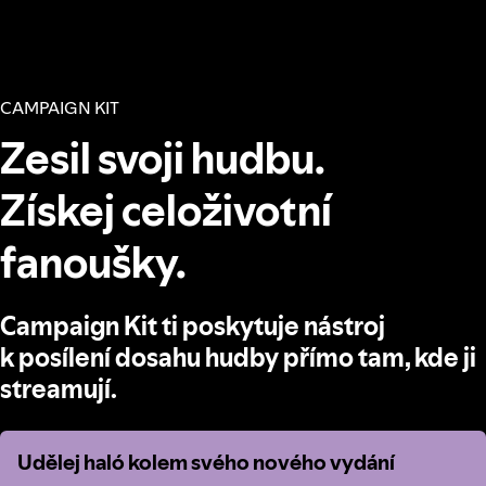
CAMPAIGN KIT
Zesil svoji hudbu.
Získej celoživotní
fanoušky.
Campaign Kit ti poskytuje nástroj
k posílení dosahu hudby přímo tam, kde ji
streamují.
Udělej haló kolem svého nového vydání
Udělej haló kolem svého nového vydání