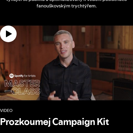
fanouškovským trychtýřem.
VIDEO
Prozkoumej Campaign Kit