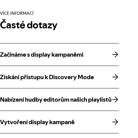
VÍCE INFORMACÍ
Časté dotazy
Začínáme s display kampaněmi
Začínáme s display kampaněmi
Získání přístupu k Discovery Mode
Získání přístupu k Discovery Mode
Nabízení hudby editorům našich playlistů
Nabízení hudby editorům našich playlistů
Vytvoření display kampaně
Vytvoření display kampaně