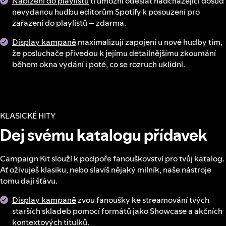
Nabízení do playlistů
ti umožní odeslat nadcházející dosud
nevydanou hudbu editorům Spotify k posouzení pro
zařazení do playlistů – zdarma.
Display kampaně
maximalizují zapojení u nové hudby tím,
že posluchače přivedou k jejímu detailnějšímu zkoumání
během okna vydání i poté, co se rozruch uklidní.
KLASICKÉ HITY
Dej svému katalogu přídavek
Campaign Kit slouží k podpoře fanouškovství pro tvůj katalog.
Ať oživuješ klasiku, nebo slavíš nějaký milník, naše nástroje
tomu dají šťávu.
Display kampaně
zvou fanoušky ke streamování tvých
starších skladeb pomocí formátů jako Showcase a akčních
kontextových titulků.