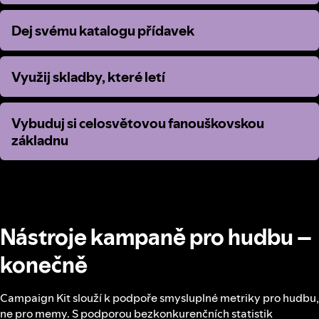
Dej svému katalogu přídavek
Dej svému katalogu přídavek
Využij skladby, které letí
Využij skladby, které letí
Vybuduj si celosvětovou fanouškovskou
Vybuduj si celosvětovou fanouškovskou
základnu
základnu
Nástroje kampaně pro hudbu –
konečně
Campaign Kit slouží k podpoře smysluplné metriky pro hudbu,
ne pro memy. S podporou bezkonkurenčních statistik