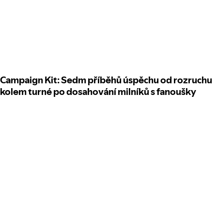
Campaign Kit: Sedm příběhů úspěchu od rozruchu
kolem turné po dosahování milníků s fanoušky