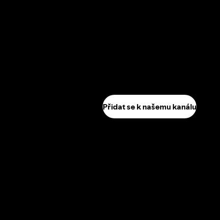
Přidat se k našemu kanálu