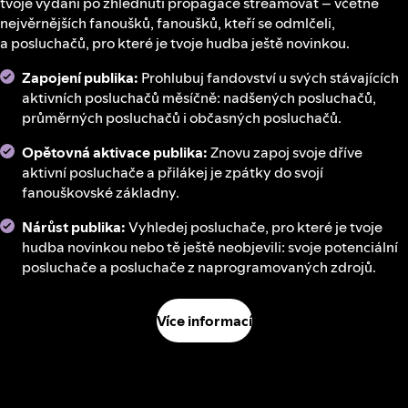
tvoje vydání po zhlédnutí propagace streamovat – včetně
nejvěrnějších fanoušků, fanoušků, kteří se odmlčeli,
a posluchačů, pro které je tvoje hudba ještě novinkou.
Zapojení publika:
Prohlubuj fandovství u svých stávajících
aktivních posluchačů měsíčně: nadšených posluchačů,
průměrných posluchačů i občasných posluchačů.
Opětovná aktivace publika:
Znovu zapoj svoje dříve
aktivní posluchače a přilákej je zpátky do svojí
fanouškovské základny.
Nárůst publika:
Vyhledej posluchače, pro které je tvoje
hudba novinkou nebo tě ještě neobjevili: svoje potenciální
posluchače a posluchače z naprogramovaných zdrojů.
Více informací