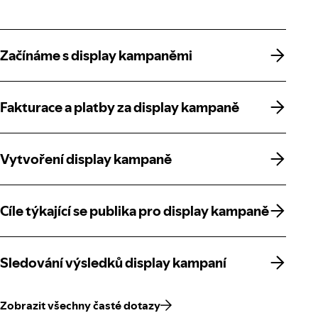
Začínáme s display kampaněmi
Začínáme s display kampaněmi
Fakturace a platby za display kampaně
Fakturace a platby za display kampaně
Vytvoření display kampaně
Vytvoření display kampaně
Cíle týkající se publika pro display kampaně
Cíle týkající se publika pro display kampaně
Sledování výsledků display kampaní
Sledování výsledků display kampaní
Zobrazit všechny časté dotazy