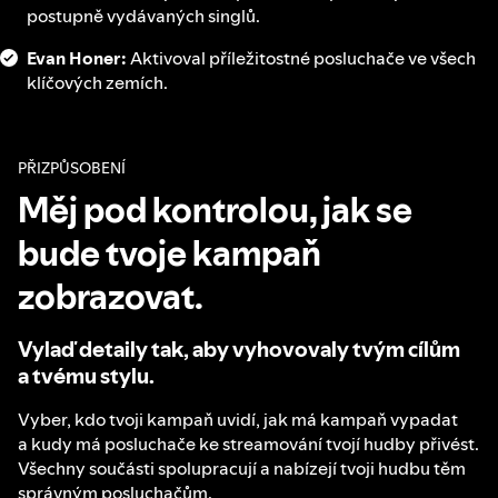
postupně vydávaných singlů.
Evan Honer:
Aktivoval příležitostné posluchače ve všech
klíčových zemích.
PŘIZPŮSOBENÍ
Měj pod kontrolou, jak se
bude tvoje kampaň
zobrazovat.
Vylaď detaily tak, aby vyhovovaly tvým cílům
a tvému stylu.
Vyber, kdo tvoji kampaň uvidí, jak má kampaň vypadat
a kudy má posluchače ke streamování tvojí hudby přivést.
Všechny součásti spolupracují a nabízejí tvoji hudbu těm
správným posluchačům.