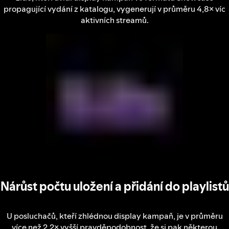
propagující vydání z katalogu, vygenerují v průměru 4,8× víc
aktivních streamů.
Nárůst počtu uložení a přidání do playlistů
U posluchačů, kteří zhlédnou display kampaň, je v průměru
více než 2,2× vyšší pravděpodobnost, že si pak některou