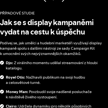
PŘÍPADOVÉ STUDIE
Jak se s display kampaněmi
vydat na cestu k úspěchu
Podívej se, jak umělci a hudební marketéři využívají display
kampaně spolu s dalšími nástroji ze sady Campaign Kit
k umocnění svých nejvýznamnějších okamžiků.
Djo:
Z virálního momentu udělal streamování z hloubi
katalogu.
Royel Otis:
Nažhavili publikum na svoji hudbu
a celosvětové turné.
Money Man:
Povzbudil svoje nadšené posluchače
k návštěvě živého vystoupení.
Clairo:
Udržela dynamiku pro několik působivých