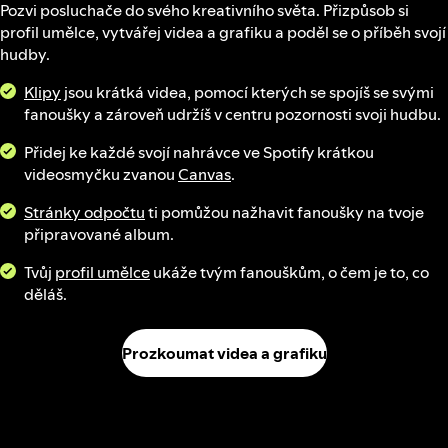
Pozvi posluchače do svého kreativního světa. Přizpůsob si
profil umělce, vytvářej videa a grafiku a poděl se o příběh svojí
hudby.
Klipy
jsou krátká videa, pomocí kterých se spojíš se svými
fanoušky a zároveň udržíš v centru pozornosti svoji hudbu.
Přidej ke každé svojí nahrávce ve Spotify krátkou
videosmyčku zvanou
Canvas
.
Stránky odpočtu
ti pomůžou nažhavit fanoušky na tvoje
připravované album.
Tvůj
profil umělce
ukáže tvým fanouškům, o čem je to, co
děláš.
Prozkoumat videa a grafiku