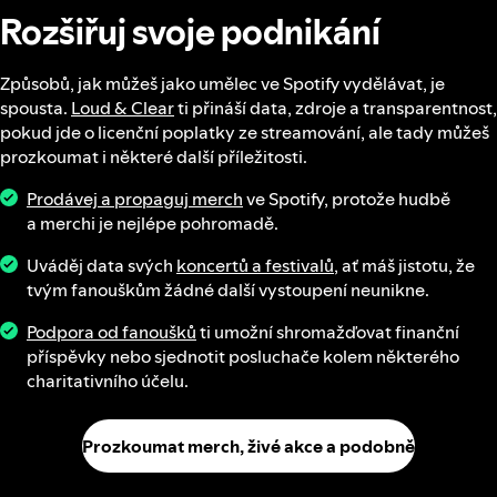
Rozšiřuj svoje podnikání
Způsobů, jak můžeš jako umělec ve Spotify vydělávat, je
spousta.
Loud & Clear
ti přináší data, zdroje a transparentnost,
pokud jde o licenční poplatky ze streamování, ale tady můžeš
prozkoumat i některé další příležitosti.
Prodávej a propaguj merch
ve Spotify, protože hudbě
a merchi je nejlépe pohromadě.
Uváděj data svých
koncertů a festivalů
, ať máš jistotu, že
tvým fanouškům žádné další vystoupení neunikne.
Podpora od fanoušků
ti umožní shromažďovat finanční
příspěvky nebo sjednotit posluchače kolem některého
charitativního účelu.
Prozkoumat merch, živé akce a podobně