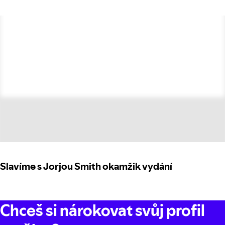
Slavíme s Jorjou Smith okamžik vydání
Chceš si nárokovat svůj profil