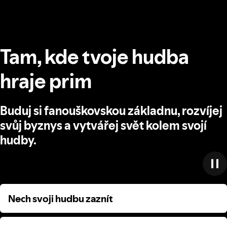
Tam, kde tvoje hudba
hraje prim
Buduj si fanouškovskou základnu, rozvíjej
svůj byznys a vytvářej svět kolem svojí
hudby.
Nech svoji hudbu zaznít
Nech svoji hudbu zaznít