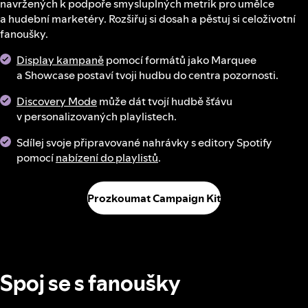
navržených k podpoře smysluplných metrik pro umělce
a hudební marketéry. Rozšiřuj si dosah a pěstuj si celoživotní
fanoušky.
Display kampaně
pomocí formátů jako Marquee
a Showcase postaví tvoji hudbu do centra pozornosti.
Discovery Mode
může dát tvojí hudbě šťávu
v personalizovaných playlistech.
Sdílej svoje připravované nahrávky s editory Spotify
pomocí
nabízení do playlistů
.
Prozkoumat Campaign Kit
Spoj se s fanoušky