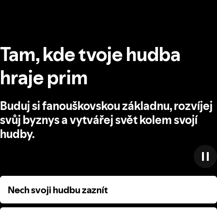
Tam, kde tvoje hudba
hraje prim
Buduj si fanouškovskou základnu, rozvíjej
svůj byznys a vytvářej svět kolem svojí
hudby.
Nech svoji hudbu zaznít
Nech svoji hudbu zaznít