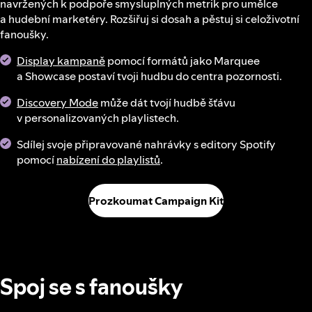
navržených k podpoře smysluplných metrik pro umělce
a hudební marketéry. Rozšiřuj si dosah a pěstuj si celoživotní
fanoušky.
Display kampaně
pomocí formátů jako Marquee
a Showcase postaví tvoji hudbu do centra pozornosti.
Discovery Mode
může dát tvojí hudbě šťávu
v personalizovaných playlistech.
Sdílej svoje připravované nahrávky s editory Spotify
pomocí
nabízení do playlistů
.
Prozkoumat Campaign Kit
Spoj se s fanoušky