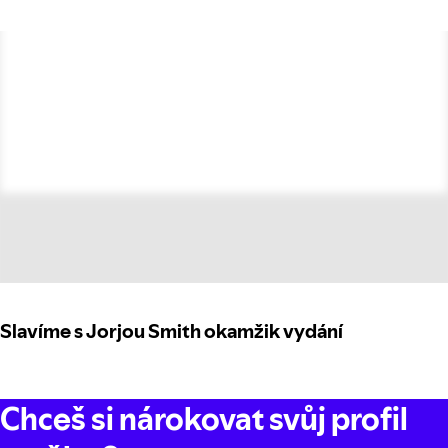
Slavíme s Jorjou Smith okamžik vydání
Chceš si nárokovat svůj profil