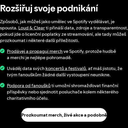
Rozšiřuj svoje podnikání
Způsobů, jak můžeš jako umělec ve Spotify vydělávat, je
spousta.
Loud & Clear
ti přináší data, zdroje a transparentnost,
pokud jde o licenční poplatky ze streamování, ale tady můžeš
prozkoumat i některé další příležitosti.
Prodávej a propaguj merch
ve Spotify, protože hudbě
a merchi je nejlépe pohromadě.
Uváděj data svých
koncertů a festivalů
, ať máš jistotu, že
tvým fanouškům žádné další vystoupení neunikne.
Podpora od fanoušků
ti umožní shromažďovat finanční
příspěvky nebo sjednotit posluchače kolem některého
charitativního účelu.
Prozkoumat merch, živé akce a podobně