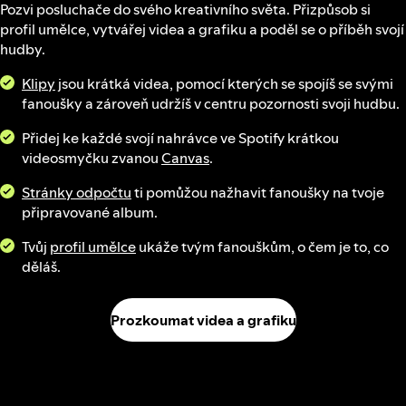
Pozvi posluchače do svého kreativního světa. Přizpůsob si
profil umělce, vytvářej videa a grafiku a poděl se o příběh svojí
hudby.
Klipy
jsou krátká videa, pomocí kterých se spojíš se svými
fanoušky a zároveň udržíš v centru pozornosti svoji hudbu.
Přidej ke každé svojí nahrávce ve Spotify krátkou
videosmyčku zvanou
Canvas
.
Stránky odpočtu
ti pomůžou nažhavit fanoušky na tvoje
připravované album.
Tvůj
profil umělce
ukáže tvým fanouškům, o čem je to, co
děláš.
Prozkoumat videa a grafiku