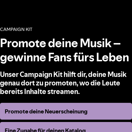
CAMPAIGN KIT
Promote deine Musik –
gewinne Fans fürs Leben
Unser Campaign Kit hilft dir, deine Musik
genau dort zu promoten, wo die Leute
bereits Inhalte streamen.
Promote deine Neuerscheinung
Promote deine Neuerscheinung
Eine Zugabe für deinen Katalog
Eine Zugabe für deinen Katalog