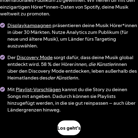
internationales Publikum zu gewinnen. Wir helfen dir mit den
einzigartigen Hörer*innen-Daten von Spotify, deine Musik
weltweit zu promoten.
Displaykampagnen
präsentieren deine Musik Hörer*innen
in über 30 Märkten. Nutze Analytics zum Publikum (für
neue und ältere Musik), um Länder fürs Targeting
auszuwählen.
Der
Discovery Mode
sorgt dafür, dass deine Musik global
entdeckt wird. 58 % der Hörer
innen, die Künstler
innen
über den Discovery Mode entdecken, leben außerhalb des
Heimatlandes des
der Künstler
in.
Mit
Playlist-Vorschlägen
kannst du die Story zu deinen
Songs mit angeben. Dadurch können sie Playlists
hinzugefügt werden, in die sie gut reinpassen – auch über
Ländergrenzen hinweg.
Los geht’s