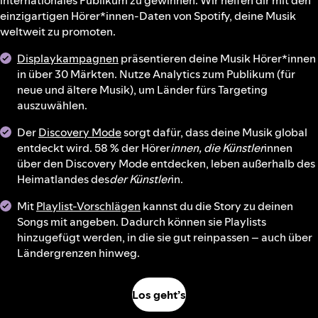
internationales Publikum zu gewinnen. Wir helfen dir mit den
einzigartigen Hörer*innen-Daten von Spotify, deine Musik
weltweit zu promoten.
Displaykampagnen
präsentieren deine Musik Hörer*innen
in über 30 Märkten. Nutze Analytics zum Publikum (für
neue und ältere Musik), um Länder fürs Targeting
auszuwählen.
Der
Discovery Mode
sorgt dafür, dass deine Musik global
entdeckt wird. 58 % der Hörer
innen, die Künstler
innen
über den Discovery Mode entdecken, leben außerhalb des
Heimatlandes des
der Künstler
in.
Mit
Playlist-Vorschlägen
kannst du die Story zu deinen
Songs mit angeben. Dadurch können sie Playlists
hinzugefügt werden, in die sie gut reinpassen – auch über
Ländergrenzen hinweg.
Los geht’s