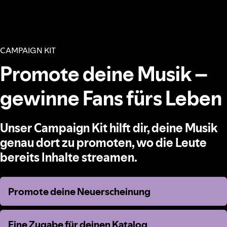
CAMPAIGN KIT
Promote deine Musik –
gewinne Fans fürs Leben
Unser Campaign Kit hilft dir, deine Musik
genau dort zu promoten, wo die Leute
bereits Inhalte streamen.
Promote deine Neuerscheinung
Promote deine Neuerscheinung
Eine Zugabe für deinen Katalog
Eine Zugabe für deinen Katalog