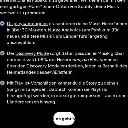
internationales Publikum zu gewinnen. Wir helfen dir mit den
einzigartigen Hörer*innen-Daten von Spotify, deine Musik
weltweit zu promoten.
Displaykampagnen
präsentieren deine Musik Hörer*innen
in über 30 Märkten. Nutze Analytics zum Publikum (für
neue und ältere Musik), um Länder fürs Targeting
auszuwählen.
Der
Discovery Mode
sorgt dafür, dass deine Musik global
entdeckt wird. 58 % der Hörer
innen, die Künstler
innen
über den Discovery Mode entdecken, leben außerhalb des
Heimatlandes des
der Künstler
in.
Mit
Playlist-Vorschlägen
kannst du die Story zu deinen
Songs mit angeben. Dadurch können sie Playlists
hinzugefügt werden, in die sie gut reinpassen – auch über
Ländergrenzen hinweg.
Los geht’s