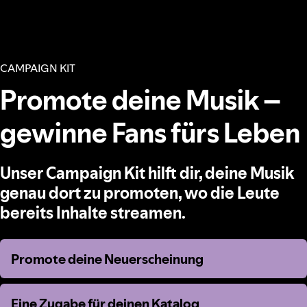
CAMPAIGN KIT
Promote deine Musik –
gewinne Fans fürs Leben
Unser Campaign Kit hilft dir, deine Musik
genau dort zu promoten, wo die Leute
bereits Inhalte streamen.
Promote deine Neuerscheinung
Promote deine Neuerscheinung
Eine Zugabe für deinen Katalog
Eine Zugabe für deinen Katalog