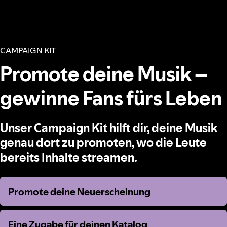
CAMPAIGN KIT
Promote deine Musik –
gewinne Fans fürs Leben
Unser Campaign Kit hilft dir, deine Musik
genau dort zu promoten, wo die Leute
bereits Inhalte streamen.
Promote deine Neuerscheinung
Promote deine Neuerscheinung
Eine Zugabe für deinen Katalog
Eine Zugabe für deinen Katalog