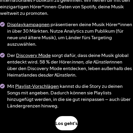
internationales Publikum zu gewinnen. Wir helfen dir mit den
einzigartigen Hörer*innen-Daten von Spotify, deine Musik
weltweit zu promoten.
Displaykampagnen
präsentieren deine Musik Hörer*innen
in über 30 Märkten. Nutze Analytics zum Publikum (für
neue und ältere Musik), um Länder fürs Targeting
auszuwählen.
Der
Discovery Mode
sorgt dafür, dass deine Musik global
entdeckt wird. 58 % der Hörer
innen, die Künstler
innen
über den Discovery Mode entdecken, leben außerhalb des
Heimatlandes des
der Künstler
in.
Mit
Playlist-Vorschlägen
kannst du die Story zu deinen
Songs mit angeben. Dadurch können sie Playlists
hinzugefügt werden, in die sie gut reinpassen – auch über
Ländergrenzen hinweg.
Los geht’s