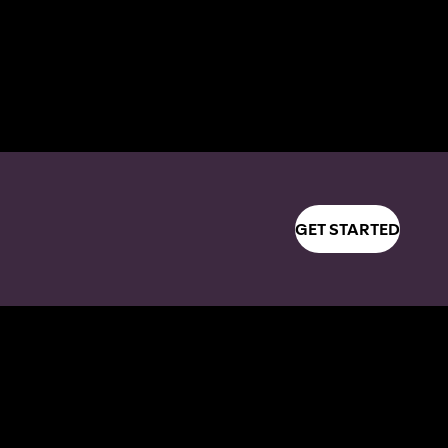
GET STARTED