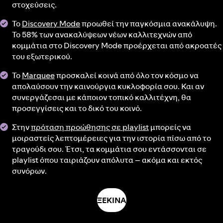
στοχεύσεις.
Το
Discovery Mode
προωθεί την παγκόσμια ανακάλυψη.
Το 58% των ανακαλύψεων νέων καλλιτεχνών από
κομμάτια στο Discovery Mode προέρχεται από ακροατές
του εξωτερικού.
Το
Marquee
προσκαλεί κοινά από όλο τον κόσμο να
απολαύσουν την καινούργια κυκλοφορία σου. Και αν
συνεργάζεσαι με κάποιον τοπικό καλλιτέχνη, θα
προσεγγίσεις και το δικό του κοινό.
Στην
πρόταση προώθησης σε playlist
μπορείς να
μοιραστείς λεπτομέρειες για την ιστορία πίσω από το
τραγούδι σου. Έτσι, τα κομμάτια σου εντάσσονται σε
playlist όπου ταιριάζουν απόλυτα – ακόμα και εκτός
συνόρων.
ΞΕΚΙΝΑ