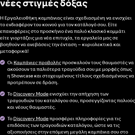
νέες στιγμές δόξας
Η Εργαλειοθήκη καμπάνιας είναι σχεδιασμένη να ενισχύει
το ενδιαφέρον του κοινού για τον κατάλογό σου. Είτε
επαναφέρεις στο προσκήνιο ένα παλιό κλασικό κομμάτι
είτε γιορτάζεις μια νέα επιτυχία, τα εργαλεία μας σε
βοηθούν να ανεβάσεις την ένταση – κυριολεκτικά και
μεταφορικά!
Οι
Καμπάνιες προβολής
προσκαλούν τους θαυμαστές να
ακούσουν τα παλιότερα τραγούδια σου με μορφές όπως
η Showcase και στοχευμένους τίτλους σχεδιασμένους να
προτρέπουν σε δράση.
Το
Discovery Mode
ενισχύει την απήχηση των
τραγουδιών του καταλόγου σου, προσεγγίζοντας παλιούς
και νέους θαυμαστές.
Το
Discovery Mode
προσφέρει πληροφορίες για τις
επιδόσεις των τραγουδιών καταλόγου, ώστε να τις
αξιοποιήσεις στην επόμενη μεγάλη καμπάνια σου στο