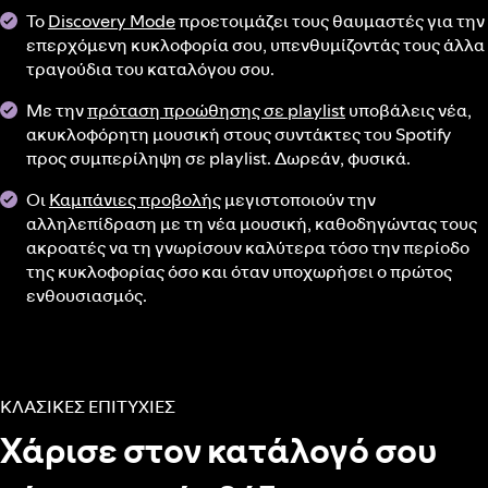
Το
Discovery Mode
προετοιμάζει τους θαυμαστές για την
επερχόμενη κυκλοφορία σου, υπενθυμίζοντάς τους άλλα
τραγούδια του καταλόγου σου.
Με την
πρόταση προώθησης σε playlist
υποβάλεις νέα,
ακυκλοφόρητη μουσική στους συντάκτες του Spotify
προς συμπερίληψη σε playlist. Δωρεάν, φυσικά.
Οι
Καμπάνιες προβολής
μεγιστοποιούν την
αλληλεπίδραση με τη νέα μουσική, καθοδηγώντας τους
ακροατές να τη γνωρίσουν καλύτερα τόσο την περίοδο
της κυκλοφορίας όσο και όταν υποχωρήσει ο πρώτος
ενθουσιασμός.
ΚΛΑΣΙΚΕΣ ΕΠΙΤΥΧΙΕΣ
Χάρισε στον κατάλογό σου