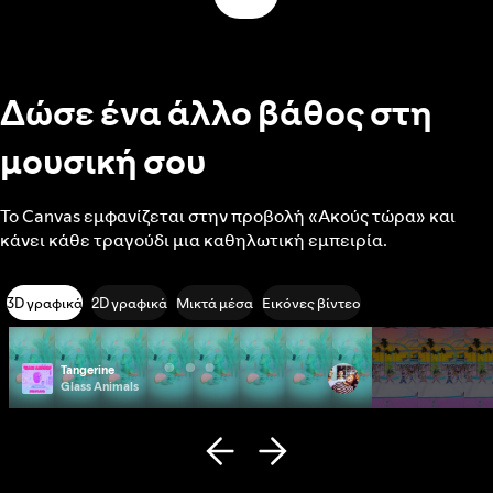
Δώσε ένα άλλο βάθος στη
μουσική σου
Το Canvas εμφανίζεται στην προβολή «Ακούς τώρα» και
κάνει κάθε τραγούδι μια καθηλωτική εμπειρία.
3D γραφικά
2D γραφικά
Μικτά μέσα
Εικόνες βίντεο
Tangerine
Photo ID
Glass Animals
Remi Wolf