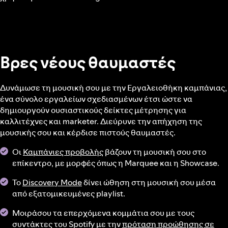
Βρες νέους θαυμαστές
Δυνάμωσε τη μουσική σου με την Εργαλειοθήκη καμπάνιας,
ένα σύνολο εργαλείων σχεδιασμένων έτσι ώστε να
δημιουργούν ουσιαστικούς δείκτες μέτρησης για
καλλιτέχνες και marketer. Διεύρυνε την απήχηση της
μουσικής σου και κέρδισε πιστούς θαυμαστές.
Οι
Καμπάνιες προβολής
βάζουν τη μουσική σου στο
επίκεντρο, με μορφές όπως η Marquee και η Showcase.
Το
Discovery Mode
δίνει ώθηση στη μουσική σου μέσα
από εξατομικευμένες playlist.
Μοιράσου τα επερχόμενα κομμάτια σου με τους
συντάκτες του Spotify με την
πρόταση προώθησης σε