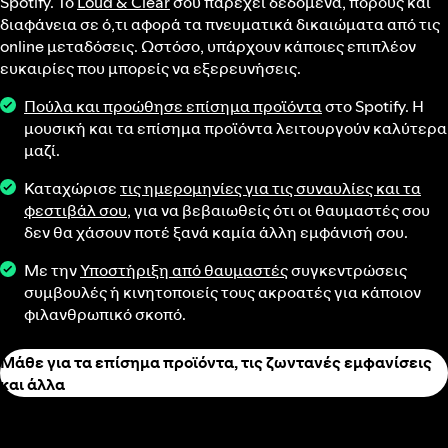
Spotify. Το
Loud & Clear
σού παρέχει δεδομένα, πόρους και
διαφάνεια σε ό,τι αφορά τα πνευματικά δικαιώματα από τις
online μεταδόσεις. Ωστόσο, υπάρχουν κάποιες επιπλέον
ευκαιρίες που μπορείς να εξερευνήσεις.
Πούλα και προώθησε επίσημα προϊόντα
στο Spotify. Η
μουσική και τα επίσημα προϊόντα λειτουργούν καλύτερα
μαζί.
Καταχώρισε
τις ημερομηνίες για τις συναυλίες και τα
φεστιβάλ σου
, για να βεβαιωθείς ότι οι θαυμαστές σου
δεν θα χάσουν ποτέ ξανά καμία άλλη εμφάνισή σου.
Με την
Υποστήριξη από θαυμαστές
συγκεντρώσεις
συμβουλές ή κινητοποιείς τους ακροατές για κάποιον
φιλανθρωπικό σκοπό.
Μάθε για τα επίσημα προϊόντα, τις ζωντανές εμφανίσεις
και άλλα