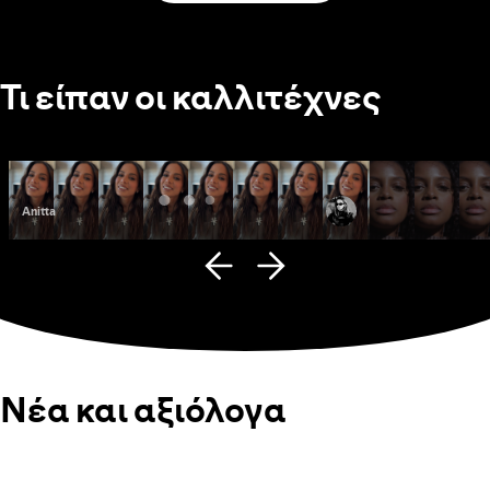
Τι είπαν οι καλλιτέχνες
Anitta
Fana Hues
Νέα και αξιόλογα