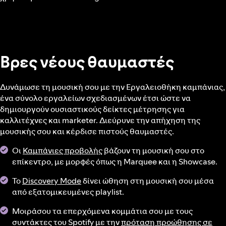
Βρες νέους θαυμαστές
Δυνάμωσε τη μουσική σου με την Εργαλειοθήκη καμπάνιας,
ένα σύνολο εργαλείων σχεδιασμένων έτσι ώστε να
δημιουργούν ουσιαστικούς δείκτες μέτρησης για
καλλιτέχνες και marketer. Διεύρυνε την απήχηση της
μουσικής σου και κέρδισε πιστούς θαυμαστές.
Οι
Καμπάνιες προβολής
βάζουν τη μουσική σου στο
επίκεντρο, με μορφές όπως η Marquee και η Showcase.
Το
Discovery Mode
δίνει ώθηση στη μουσική σου μέσα
από εξατομικευμένες playlist.
Μοιράσου τα επερχόμενα κομμάτια σου με τους
συντάκτες του Spotify με την
πρόταση προώθησης σε