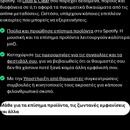
Spotify. Το
Loud & Clear
σού παρέχει δεδομένα, πόρους και
διαφάνεια σε ό,τι αφορά τα πνευματικά δικαιώματα από τις
online μεταδόσεις. Ωστόσο, υπάρχουν κάποιες επιπλέον
ευκαιρίες που μπορείς να εξερευνήσεις.
Πούλα και προώθησε επίσημα προϊόντα
στο Spotify. Η
μουσική και τα επίσημα προϊόντα λειτουργούν καλύτερα
μαζί.
Καταχώρισε
τις ημερομηνίες για τις συναυλίες και τα
φεστιβάλ σου
, για να βεβαιωθείς ότι οι θαυμαστές σου
δεν θα χάσουν ποτέ ξανά καμία άλλη εμφάνισή σου.
Με την
Υποστήριξη από θαυμαστές
συγκεντρώσεις
συμβουλές ή κινητοποιείς τους ακροατές για κάποιον
φιλανθρωπικό σκοπό.
Μάθε για τα επίσημα προϊόντα, τις ζωντανές εμφανίσεις
και άλλα