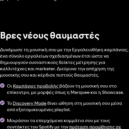
Βρες νέους θαυμαστές
Δυνάμωσε τη μουσική σου με την Εργαλειοθήκη καμπάνιας,
ένα σύνολο εργαλείων σχεδιασμένων έτσι ώστε να
δημιουργούν ουσιαστικούς δείκτες μέτρησης για
καλλιτέχνες και marketer. Διεύρυνε την απήχηση της
μουσικής σου και κέρδισε πιστούς θαυμαστές.
Οι
Καμπάνιες προβολής
βάζουν τη μουσική σου στο
επίκεντρο, με μορφές όπως η Marquee και η Showcase.
Το
Discovery Mode
δίνει ώθηση στη μουσική σου μέσα
από εξατομικευμένες playlist.
Μοιράσου τα επερχόμενα κομμάτια σου με τους
συντάκτες του Spotify με την
πρόταση προώθησης σε