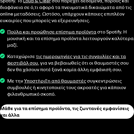
Spotify. Το
Loud & Clear
σού παρέχει δεδομένα, πόρους και
διαφάνεια σε ό,τι αφορά τα πνευματικά δικαιώματα από τις
online μεταδόσεις. Ωστόσο, υπάρχουν κάποιες επιπλέον
ευκαιρίες που μπορείς να εξερευνήσεις.
Πούλα και προώθησε επίσημα προϊόντα
στο Spotify. Η
μουσική και τα επίσημα προϊόντα λειτουργούν καλύτερα
μαζί.
Καταχώρισε
τις ημερομηνίες για τις συναυλίες και τα
φεστιβάλ σου
, για να βεβαιωθείς ότι οι θαυμαστές σου
δεν θα χάσουν ποτέ ξανά καμία άλλη εμφάνισή σου.
Με την
Υποστήριξη από θαυμαστές
συγκεντρώσεις
συμβουλές ή κινητοποιείς τους ακροατές για κάποιον
φιλανθρωπικό σκοπό.
Μάθε για τα επίσημα προϊόντα, τις ζωντανές εμφανίσεις
και άλλα