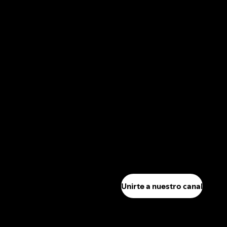
Unirte a nuestro canal