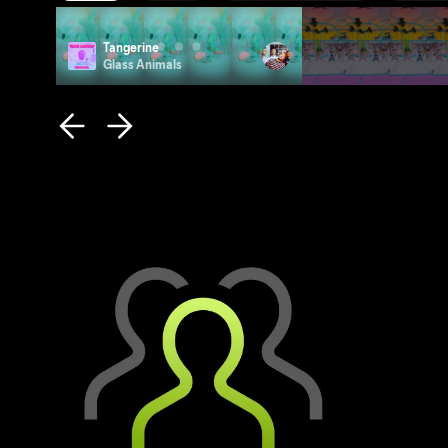
Tangerine
Photo ID
Glass Animals
Remi Wolf