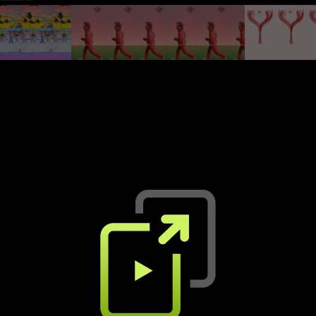
The Difference
Bon acte
Flume, Toro y Moi
Lous and