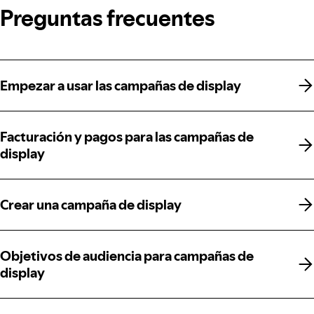
Preguntas frecuentes
Empezar a usar las campañas de display
Empezar a usar las campañas de display
Facturación y pagos para las campañas de
Facturación y pagos para las campañas de
display
display
Crear una campaña de display
Crear una campaña de display
Objetivos de audiencia para campañas de
Objetivos de audiencia para campañas de
display
display