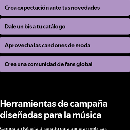
Crea expectación ante tus novedades
Crea expectación ante tus novedades
Dale un bis a tu catálogo
Dale un bis a tu catálogo
Aprovecha las canciones de moda
Aprovecha las canciones de moda
Crea una comunidad de fans global
Crea una comunidad de fans global
Herramientas de campaña
diseñadas para la música
Campaign Kit está diseñado para generar métricas