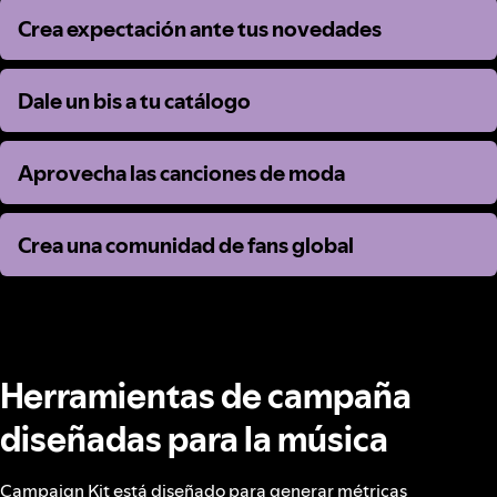
Crea expectación ante tus novedades
Crea expectación ante tus novedades
Dale un bis a tu catálogo
Dale un bis a tu catálogo
Aprovecha las canciones de moda
Aprovecha las canciones de moda
Crea una comunidad de fans global
Crea una comunidad de fans global
Herramientas de campaña
diseñadas para la música
Campaign Kit está diseñado para generar métricas