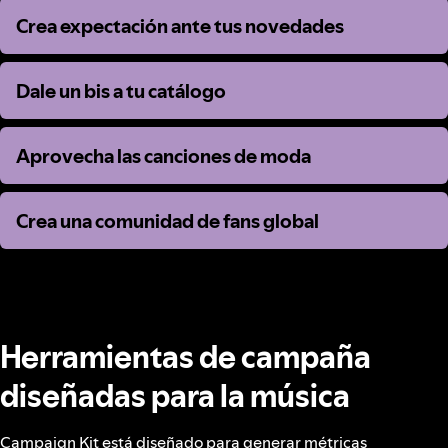
Crea expectación ante tus novedades
Crea expectación ante tus novedades
Dale un bis a tu catálogo
Dale un bis a tu catálogo
Aprovecha las canciones de moda
Aprovecha las canciones de moda
Crea una comunidad de fans global
Crea una comunidad de fans global
Herramientas de campaña
diseñadas para la música
Campaign Kit está diseñado para generar métricas