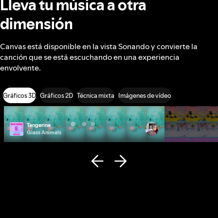
Lleva tu música a otra
dimensión
Canvas está disponible en la vista Sonando y convierte la
canción que se está escuchando en una experiencia
envolvente.
Gráficos 3D
Gráficos 2D
Técnica mixta
Imágenes de vídeo
Tangerine
Photo ID
Glass Animals
Remi Wolf