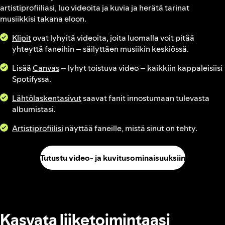
artistiprofiiliasi, luo videoita ja kuvia ja herätä tarinat
musiikkisi takana eloon.
Klipit
ovat lyhyitä videoita, joita luomalla voit pitää
yhteyttä faneihin – säilyttäen musiikin keskiössä.
Lisää
Canvas
– lyhyt toistuva video – kaikkiin kappaleisiisi
Spotifyssa.
Lähtölaskentasivut
saavat fanit innostumaan tulevasta
albumistasi.
Artistiprofiilisi
näyttää faneille, mistä sinut on tehty.
Tutustu video- ja kuvitusominaisuuksiin
Kasvata liiketoimintaasi