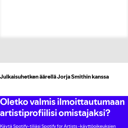
Julkaisuhetken äärellä Jorja Smithin kanssa
Oletko valmis ilmoittautumaan
artistiprofiilisi omistajaksi?
Käytä Spotify-tiliäsi Spotify for Artists ‑käyttöoikeuksien