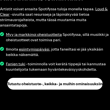
Artistit voivat ansaita Spotifyssa tuloja monella tapaa.
Loud &
Clear
‑sivuilta saat resursseja ja läpinäkyvää tietoa
striimausrojalteista, mutta tässä muutamia muita
ansaintatapoja.
Myy ja markkinoi oheistuotteita
Spotifyssa, sillä musiikki ja
oheistuotteet ovat toimiva pari.
Ilmoita
esiintymispäiväsi
, jotta faneiltasi ei jää yksikään
keikka näkemättä.
Fanien tuki
‑toiminnolla voit kerätä tippejä tai kannustaa
kuuntelijoita tukemaan hyväntekeväisyyskohdetta.
Tutustu oheistuote-, keikka- ja muihin ominaisuuksiin