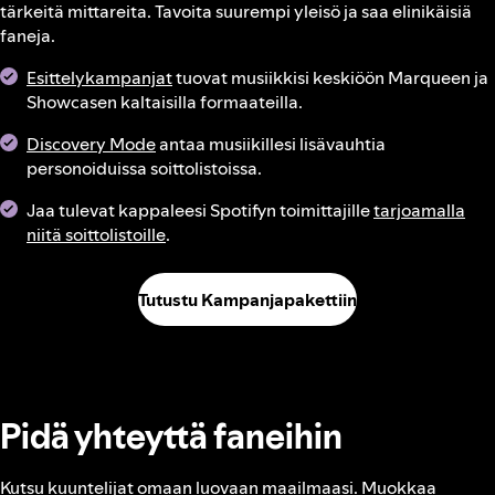
tärkeitä mittareita. Tavoita suurempi yleisö ja saa elinikäisiä
faneja.
Esittelykampanjat
tuovat musiikkisi keskiöön Marqueen ja
Showcasen kaltaisilla formaateilla.
Discovery Mode
antaa musiikillesi lisävauhtia
personoiduissa soittolistoissa.
Jaa tulevat kappaleesi Spotifyn toimittajille
tarjoamalla
niitä soittolistoille
.
Tutustu Kampanjapakettiin
Pidä yhteyttä faneihin
Kutsu kuuntelijat omaan luovaan maailmaasi. Muokkaa