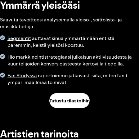
Ymmärrä yleisöäsi
Saavuta tavoitteesi analysoimalla yleisö-, soittolista- ja
musiikkitietoja.
Segmentit
auttavat sinua ymmärtämään entistä
paremmin, keistä yleisösi koostuu.
Hio markkinointistrategiaasi julkaisun aktiivisuudesta ja
kuuntelijoiden konversioasteesta kertovilla tiedoilla
.
Fan Studyssa
raportoimme jatkuvasti siitä, miten fanit
ympäri maailmaa toimivat.
Tutustu tilastoihin
Artistien tarinoita