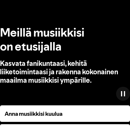
Meillä musiikkisi
on etusijalla
Kasvata fanikuntaasi, kehitä
liiketoimintaasi ja rakenna kokonainen
maailma musiikkisi ympärille.
Anna musiikkisi kuulua
Anna musiikkisi kuulua