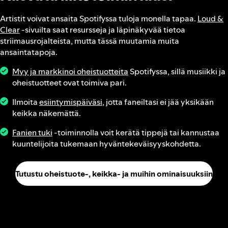
Artistit voivat ansaita Spotifyssa tuloja monella tapaa.
Loud &
Clear
‑sivuilta saat resursseja ja läpinäkyvää tietoa
striimausrojalteista, mutta tässä muutamia muita
ansaintatapoja.
Myy ja markkinoi oheistuotteita
Spotifyssa, sillä musiikki ja
oheistuotteet ovat toimiva pari.
Ilmoita
esiintymispäiväsi
, jotta faneiltasi ei jää yksikään
keikka näkemättä.
Fanien tuki
‑toiminnolla voit kerätä tippejä tai kannustaa
kuuntelijoita tukemaan hyväntekeväisyyskohdetta.
Tutustu oheistuote-, keikka- ja muihin ominaisuuksiin