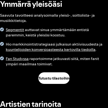
Ymmärrä yleisöäsi
Saavuta tavoitteesi analysoimalla yleisö-, soittolista- ja
musiikkitietoja.
Segmentit
auttavat sinua ymmärtämään entistä
paremmin, keistä yleisösi koostuu.
Hio markkinointistrategiaasi julkaisun aktiivisuudesta ja
kuuntelijoiden konversioasteesta kertovilla tiedoilla
.
Fan Studyssa
raportoimme jatkuvasti siitä, miten fanit
ympäri maailmaa toimivat.
Tutustu tilastoihin
Artistien tarinoita