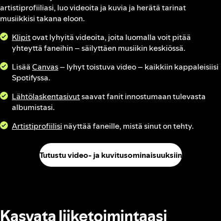
artistiprofiiliasi, luo videoita ja kuvia ja herätä tarinat
musiikkisi takana eloon.
Klipit
ovat lyhyitä videoita, joita luomalla voit pitää
yhteyttä faneihin – säilyttäen musiikin keskiössä.
Lisää
Canvas
– lyhyt toistuva video – kaikkiin kappaleisiisi
Spotifyssa.
Lähtölaskentasivut
saavat fanit innostumaan tulevasta
albumistasi.
Artistiprofiilisi
näyttää faneille, mistä sinut on tehty.
Tutustu video- ja kuvitusominaisuuksiin
Kasvata liiketoimintaasi