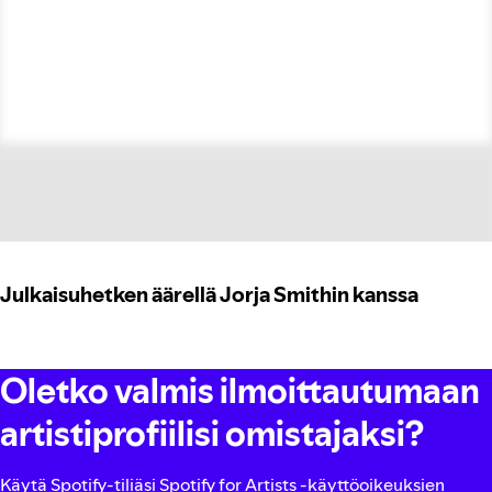
Julkaisuhetken äärellä Jorja Smithin kanssa
Oletko valmis ilmoittautumaan
artistiprofiilisi omistajaksi?
Käytä Spotify-tiliäsi Spotify for Artists ‑käyttöoikeuksien