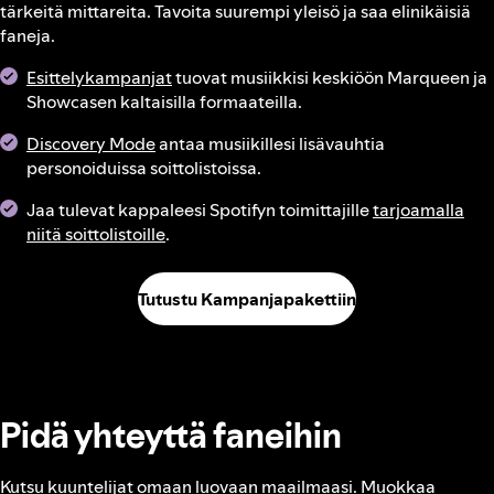
tärkeitä mittareita. Tavoita suurempi yleisö ja saa elinikäisiä
faneja.
Esittelykampanjat
tuovat musiikkisi keskiöön Marqueen ja
Showcasen kaltaisilla formaateilla.
Discovery Mode
antaa musiikillesi lisävauhtia
personoiduissa soittolistoissa.
Jaa tulevat kappaleesi Spotifyn toimittajille
tarjoamalla
niitä soittolistoille
.
Tutustu Kampanjapakettiin
Pidä yhteyttä faneihin
Kutsu kuuntelijat omaan luovaan maailmaasi. Muokkaa