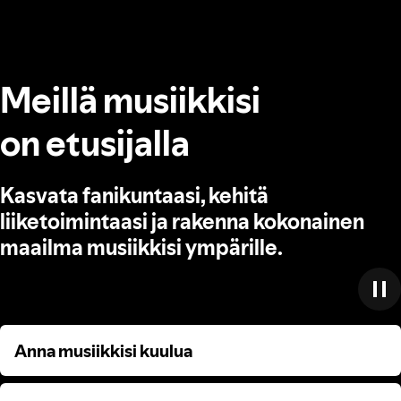
Meillä musiikkisi
on etusijalla
Kasvata fanikuntaasi, kehitä
liiketoimintaasi ja rakenna kokonainen
maailma musiikkisi ympärille.
Anna musiikkisi kuulua
Anna musiikkisi kuulua