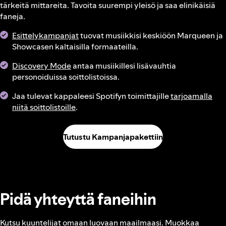
tärkeitä mittareita. Tavoita suurempi yleisö ja saa elinikäisiä
faneja.
Esittelykampanjat
tuovat musiikkisi keskiöön Marqueen ja
Showcasen kaltaisilla formaateilla.
Discovery Mode
antaa musiikillesi lisävauhtia
personoiduissa soittolistoissa.
Jaa tulevat kappaleesi Spotifyn toimittajille
tarjoamalla
niitä soittolistoille
.
Tutustu Kampanjapakettiin
Pidä yhteyttä faneihin
Kutsu kuuntelijat omaan luovaan maailmaasi. Muokkaa