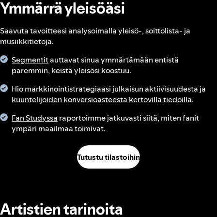
Ymmärrä yleisöäsi
Saavuta tavoitteesi analysoimalla yleisö-, soittolista- ja
musiikkitietoja.
Segmentit
auttavat sinua ymmärtämään entistä
paremmin, keistä yleisösi koostuu.
Hio markkinointistrategiaasi julkaisun aktiivisuudesta ja
kuuntelijoiden konversioasteesta kertovilla tiedoilla
.
Fan Studyssa
raportoimme jatkuvasti siitä, miten fanit
ympäri maailmaa toimivat.
Tutustu tilastoihin
Artistien tarinoita