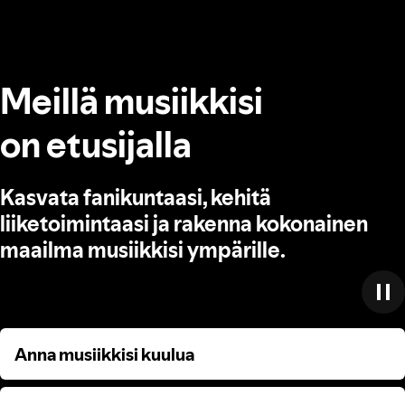
Meillä musiikkisi
on etusijalla
Kasvata fanikuntaasi, kehitä
liiketoimintaasi ja rakenna kokonainen
maailma musiikkisi ympärille.
Anna musiikkisi kuulua
Anna musiikkisi kuulua