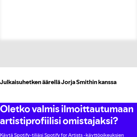
Julkaisuhetken äärellä Jorja Smithin kanssa
Oletko valmis ilmoittautumaan
artistiprofiilisi omistajaksi?
Käytä Spotify-tiliäsi Spotify for Artists ‑käyttöoikeuksien