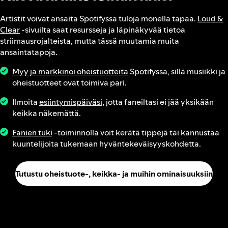
Artistit voivat ansaita Spotifyssa tuloja monella tapaa.
Loud &
Clear
‑sivuilta saat resursseja ja läpinäkyvää tietoa
striimausrojalteista, mutta tässä muutamia muita
ansaintatapoja.
Myy ja markkinoi oheistuotteita
Spotifyssa, sillä musiikki ja
oheistuotteet ovat toimiva pari.
Ilmoita
esiintymispäiväsi
, jotta faneiltasi ei jää yksikään
keikka näkemättä.
Fanien tuki
‑toiminnolla voit kerätä tippejä tai kannustaa
kuuntelijoita tukemaan hyväntekeväisyyskohdetta.
Tutustu oheistuote-, keikka- ja muihin ominaisuuksiin