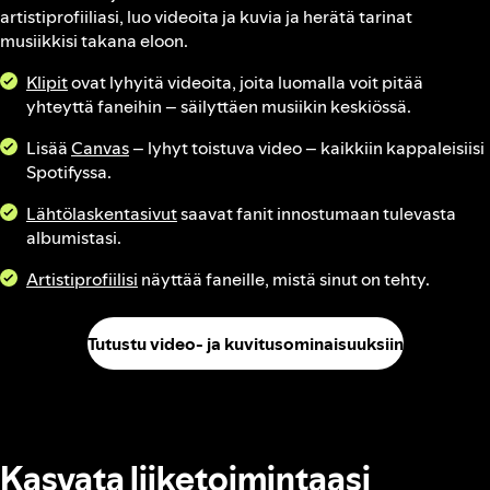
artistiprofiiliasi, luo videoita ja kuvia ja herätä tarinat
musiikkisi takana eloon.
Klipit
ovat lyhyitä videoita, joita luomalla voit pitää
yhteyttä faneihin – säilyttäen musiikin keskiössä.
Lisää
Canvas
– lyhyt toistuva video – kaikkiin kappaleisiisi
Spotifyssa.
Lähtölaskentasivut
saavat fanit innostumaan tulevasta
albumistasi.
Artistiprofiilisi
näyttää faneille, mistä sinut on tehty.
Tutustu video- ja kuvitusominaisuuksiin
Kasvata liiketoimintaasi