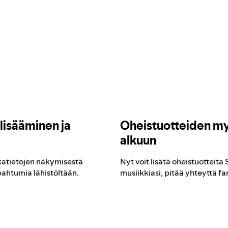
lisääminen ja
Oheistuotteiden my
alkuun
ikkatietojen näkymisestä
Nyt voit lisätä oheistuotteit
pahtumia lähistöltään.
musiikkiasi, pitää yhteyttä fan