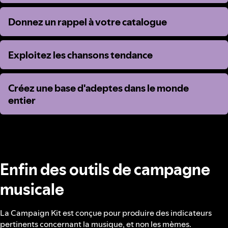
Donnez un rappel à votre catalogue
Donnez un rappel à votre catalogue
Exploitez les chansons tendance
Exploitez les chansons tendance
Créez une base d'adeptes dans le monde
Créez une base d'adeptes dans le monde
entier
entier
Enfin des outils de campagne
musicale
La Campaign Kit est conçue pour produire des indicateurs
pertinents concernant la musique, et non les mèmes.