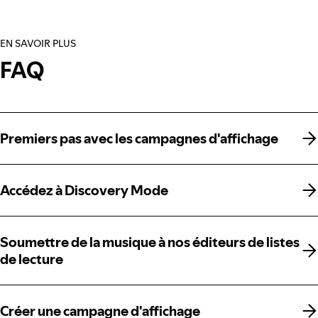
EN SAVOIR PLUS
FAQ
Premiers pas avec les campagnes d'affichage
Premiers pas avec les campagnes d'affichage
Accédez à Discovery Mode
Accédez à Discovery Mode
Soumettre de la musique à nos éditeurs de listes
Soumettre de la musique à nos éditeurs de listes
de lecture
de lecture
Créer une campagne d'affichage
Créer une campagne d'affichage