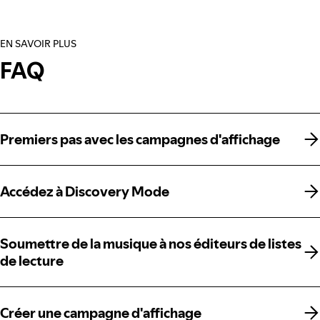
EN SAVOIR PLUS
FAQ
Premiers pas avec les campagnes d'affichage
Premiers pas avec les campagnes d'affichage
Accédez à Discovery Mode
Accédez à Discovery Mode
Soumettre de la musique à nos éditeurs de listes
Soumettre de la musique à nos éditeurs de listes
de lecture
de lecture
Créer une campagne d'affichage
Créer une campagne d'affichage