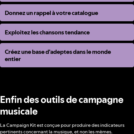
Donnez un rappel à votre catalogue
Donnez un rappel à votre catalogue
Exploitez les chansons tendance
Exploitez les chansons tendance
Créez une base d'adeptes dans le monde
Créez une base d'adeptes dans le monde
entier
entier
Enfin des outils de campagne
musicale
La Campaign Kit est conçue pour produire des indicateurs
pertinents concernant la musique, et non les mèmes.