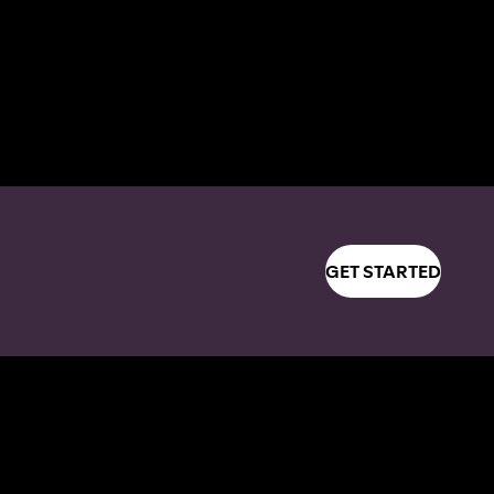
GET STARTED