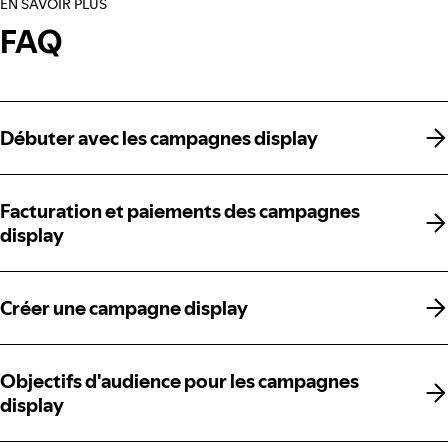
EN SAVOIR PLUS
FAQ
Débuter avec les campagnes display
Débuter avec les campagnes display
Facturation et paiements des campagnes
Facturation et paiements des campagnes
display
display
Créer une campagne display
Créer une campagne display
Objectifs d'audience pour les campagnes
Objectifs d'audience pour les campagnes
display
display