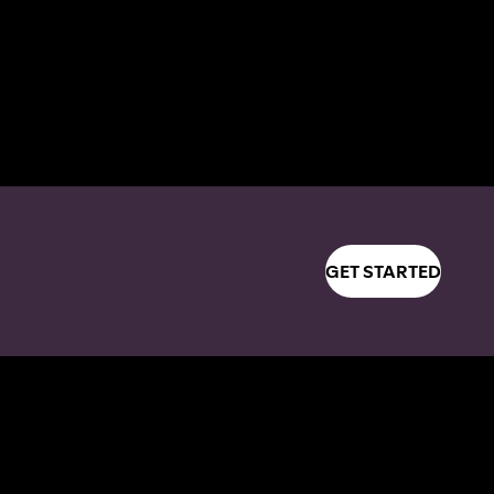
GET STARTED