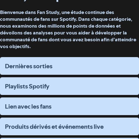
Bienvenue dans Fan Study, une étude continue des
communautés de fans sur Spotify. Dans chaque catégorie,
nous examinons des millions de points de données et
dévoilons des analyses pour vous aider à développer la
communauté de fans dont vous avez besoin afin d’atteindre
vos objectifs.
Dernières sorties
Dernières sorties
Playlists Spotify
Playlists Spotify
Lien avec les fans
Lien avec les fans
Produits dérivés et événements live
Produits dérivés et événements live