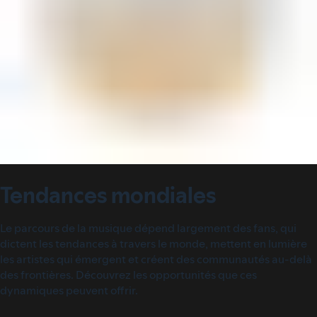
Tendances mondiales
Le parcours de la musique dépend largement des fans, qui
dictent les tendances à travers le monde, mettent en lumière
les artistes qui émergent et créent des communautés au-delà
des frontières. Découvrez les opportunités que ces
dynamiques peuvent offrir.