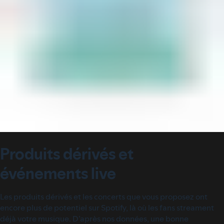
Produits dérivés et
événements live
Les produits dérivés et les concerts que vous proposez ont
encore plus de potentiel sur Spotify, là où les fans streament
déjà votre musique. D’après nos données, une bonne