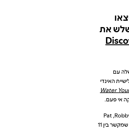
צאו
 והוא עזר לשלש את
רירי שלה עם
 שלישיית האינדי
Water You
קה אי פעם.
האלבום נכתב והוקלט בשנת 2021 כשכל אחד מחברי הלהקה, Robby Hunter,‏ Pat
Howard ו-John Coughlin, היה מסוגר באזור אחר של המדינה. המוטיב שמקשר בין 11