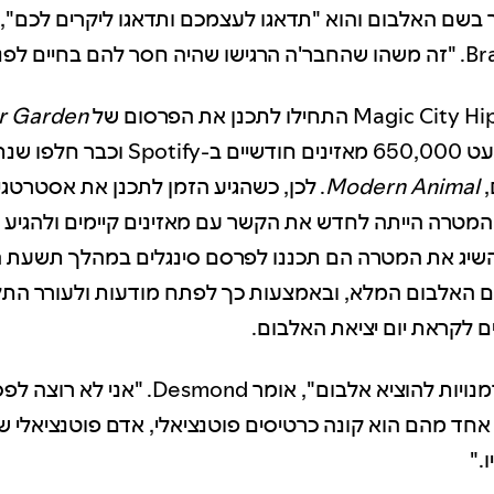
 בשם האלבום והוא "תדאגו לעצמכם ותדאגו ליקרים לכם",
לפני המגיפה".
r Garden
ללהקה היו כמעט 650,000 מאזינים חודשיים ב
,
Modern Animal
. לכן, כשהגיע הזמן לתכנן את אסטרטג
המטרה הייתה לחדש את הקשר עם מאזינים קיימים ולהגיע 
השיג את המטרה הם תכננו לפרסם סינגלים במהלך תשעת 
 האלבום המלא, ובאמצעות כך לפתח מודעות ולעורר התל
 לקראת יום יציאת האלבום.
"אין הרבה הזדמנויות להוציא אלבום", אומר ond
 אחד מהם הוא קונה כרטיסים פוטנציאלי, אדם פוטנציאלי 
."