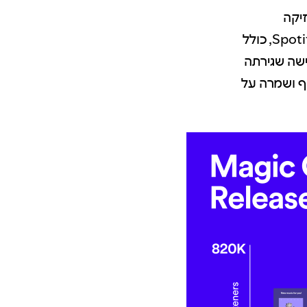
יקה
ישה שגירתה
ף ושמרה על