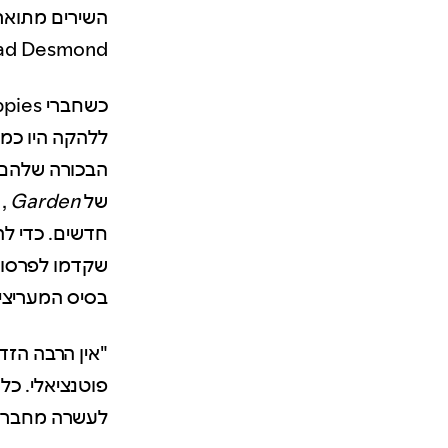
השירים מתואר
Brad Desmond. "זה משהו שהחבר'ה הרגישו שהיה חסר להם בחיים 
כשחברי Magic City Hippies התחילו לתכנן את הפרסום של
הבכורה שלהם
של
Garden
, 
חדשים. כדי ל
שקדמו לפרסום
בסיס המעריצים
פוטנציאלי. כל
לעשרה מחבריו