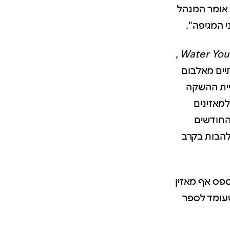
 אומר המנהל
,
Water You
-Spotify וכבר חלפו שנתיים מאלבום
יית ההשקה
למאזינים
החודשים
הבות בקרב
Desm. "אני לא רוצה לפספס אף מאזין
שעומד לספר