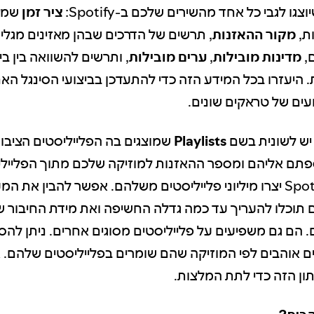
צגו לגבי כל אחד מהשירים שלכם ב-Spotify:
ציר זמן
שמצ
ת,
מקור ההאזנות
, תרשים של הדרכים שבהן מאזינים מגלים
,
מדינות מובילות
,
ערים מובילות
, ותרשים להשוואה בין בי
. היעזרו בכל המידע הזה כדי להתעדכן בביצועי הסינגל האח
ועים של טראקים שונים.
Playlists
שמוצגים בה הפלייליסטים הציבור
S שנוספתם אליהם ומספר ההאזנות למוזיקה שלכם מתוך הפליי
מאזינים ב-Spotify יצרו מיליוני פלייליסטים משלהם. אפשר להבין א
 תוכלו להעריך עד כמה גדלה החשיפה ואת מידת החיבור ש
 הם גם משפיעים על פלייליסטים מסוגים אחרים. ניתן להסי
ם אוהבים לפי המוזיקה שהם שומרים בפלייליסטים שלהם. 
ן הזה כדי לתת המלצות.