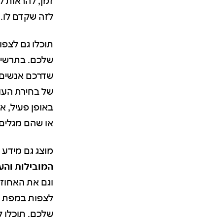
זמן, להראות ל
לזה שקדם לו.
תוכלו גם לצפ
שדרכם אנשים מ
של בחירת העו
באופן פעיל, א
או שהם מגלים אותה ב
מוצג גם מידע
המובילות
והע
וגם את האחוזי
לצפות במפת ה
שלכם. תוכלו ל