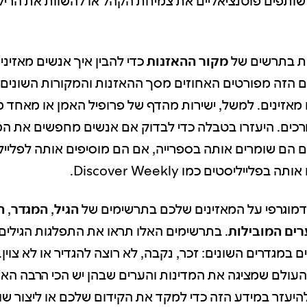
שותפים פוטנציאליים את צמיחת הקהל או להשוות את הריל
ות בתרשים של
מקור ההאזנות
כדי להבין איך אנשים מאזיני
אזינים. למשל, ישירות מהדף של פרופיל האמן או מאחד מ
רכים. היעזרו בטבלה כדי לבדוק אם אנשים מחפשים את ה
ם הם שומרים אותה בספרייה, אם הם מוסיפים אותה לפלייל
פלייליסטים כמו Discover Weekly.
 דמוגרפי על המאזינים שלכם בתרשימים של
הגיל
,
המגדר
,
ה
רים המובילות
. בתרשימים האלו תראו את התפלגות הגילים
ם במגדרים השונים: זכר, נקבה, לא רוצה להגדיר או לא צוין
עולם שמציגה את המדינות והערים שבהן יש הכי הרבה האז
היעזר במידע הזה כדי למקד את הקידום שלכם או ליצור שו