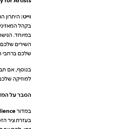
y for Artists?
וייט:
בקהל המאזיני
במיוחד. הגיש
השירים שלכם, 
שלכם ברחבי ה
בנוסף, אם תבי
למוזיקה שלכם 
הסבר על המדור Audience באפ
במדור
ience