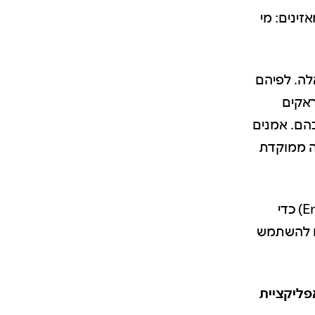
ינים: מי
אלה. לפיהם
ראקים
הם. אמנים
ה ממוקדת
דיברנו עם מנהלת המוצר ב-Spotify for Artists אמילי וייט (Emily White) כדי
ים להשתמש
ח מאפליקציית