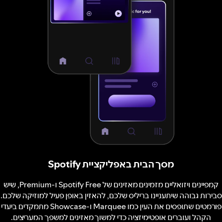
מסך הבית באפליקציית Spotify
קמפיינים ויזואליים מזמינים מאזינים של Spotify Free ו-Premium, שיש
סבירות גבוהה שיתעניינו בריליס שלכם, להאזין באופן פעיל למוזיקה שלכם.
פורמטים שתופסים את העין כמו Marquee ו-Showcase מתמקדים ביעדי
הקהל ועוברים אופטימיזציה כדי למשוך מאזינים למשפך המעריצים.