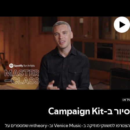
וידאו
סיור ב-Campaign Kit
הצטרפו למשווקי מוזיקה ב-Venice Music וב-mtheory שמספרים על