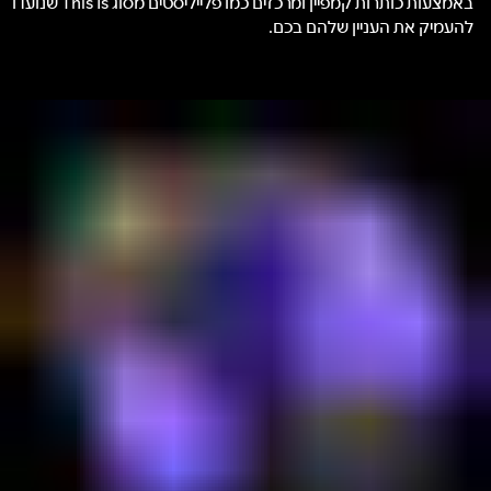
באמצעות כותרות קמפיין ומרכזים כמו פלייליסטים מסוג This Is שנועדו
להעמיק את העניין שלהם בכם.