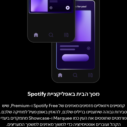
מסך הבית באפליקציית Spotify
קמפיינים ויזואליים מזמינים מאזינים של Spotify Free ו-Premium, שיש
סבירות גבוהה שיתעניינו בריליס שלכם, להאזין באופן פעיל למוזיקה שלכם.
פורמטים שתופסים את העין כמו Marquee ו-Showcase מתמקדים ביעדי
הקהל ועוברים אופטימיזציה כדי למשוך מאזינים למשפך המעריצים.