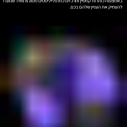
באמצעות כותרות קמפיין ומרכזים כמו פלייליסטים מסוג This Is שנועדו
להעמיק את העניין שלהם בכם.