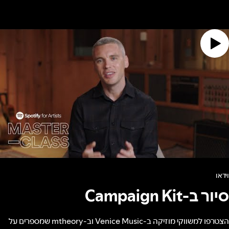
וידאו
סיור ב-Campaign Kit
הצטרפו למשווקי מוזיקה ב-Venice Music וב-mtheory שמספרים על