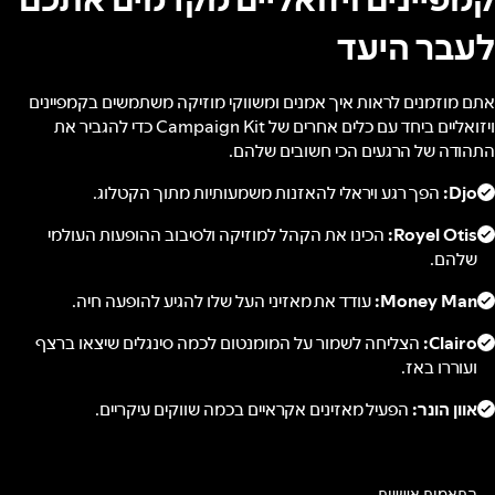
לעבר היעד
אתם מוזמנים לראות איך אמנים ומשווקי מוזיקה משתמשים בקמפיינים
ויזואליים ביחד עם כלים אחרים של Campaign Kit כדי להגביר את
התהודה של הרגעים הכי חשובים שלהם.
Djo:
הפך רגע ויראלי להאזנות משמעותיות מתוך הקטלוג.
Royel Otis:
הכינו את הקהל למוזיקה ולסיבוב ההופעות העולמי
שלהם.
Money Man:
עודד את מאזיני העל שלו להגיע להופעה חיה.
Clairo:
הצליחה לשמור על המומנטום לכמה סינגלים שיצאו ברצף
ועוררו באז.
אוון הונר:
הפעיל מאזינים אקראיים בכמה שווקים עיקריים.
התאמות אישיות