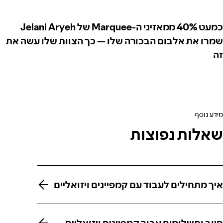
כמעט 40% ממאזיני ה-Marquee של Jelani Aryeh
שמרו את אלבום הבכורה שלו — כך הצוות שלו עשה את
זה
מידע נוסף
שאלות נפוצות
איך מתחילים לעבוד עם קמפיינים ויזואליים
איך מתחילים לעבוד עם קמפיינים ויזואליים
חיוב ותשלומים עבור קמפיינים ויזואליים