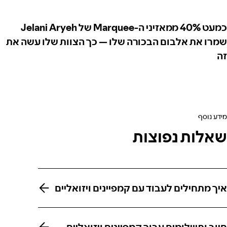
כמעט 40% ממאזיני ה-Marquee של Jelani Aryeh
שמרו את אלבום הבכורה שלו — כך הצוות שלו עשה את
זה
מידע נוסף
שאלות נפוצות
איך מתחילים לעבוד עם קמפיינים ויזואליים
איך מתחילים לעבוד עם קמפיינים ויזואליים
חיוב ותשלומים עבור קמפיינים ויזואליים