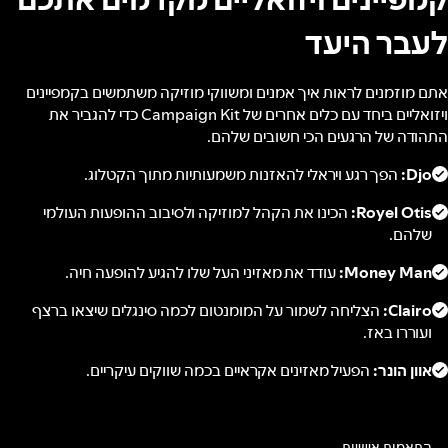
לעבר היעד
אתם מוזמנים לראות איך אמנים ומשווקי מוזיקה משתמשים בקמפיינים
ויזואליים ביחד עם כלים אחרים של Campaign Kit כדי להגביר את
התהודה של הרגעים הכי חשובים שלהם.
Djo:
הפך רגע ויראלי להאזנות משמעותיות מתוך הקטלוג.
Royel Otis:
הכינו את הקהל למוזיקה ולסיבוב ההופעות העולמי
שלהם.
Money Man:
עודד את מאזיני העל שלו להגיע להופעה חיה.
Clairo:
הצליחה לשמור על המומנטום לכמה סינגלים שיצאו ברצף
ועוררו באז.
אוון הונר:
הפעיל מאזינים אקראיים בכמה שווקים עיקריים.
התאמות אישיות