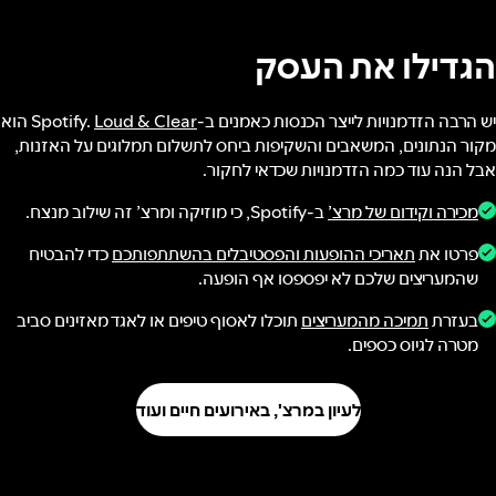
הגדילו את העסק
יש הרבה הזדמנויות לייצר הכנסות כאמנים ב-Spotify.
Loud & Clear
הוא
מקור הנתונים, המשאבים והשקיפות ביחס לתשלום תמלוגים על האזנות,
אבל הנה עוד כמה הזדמנויות שכדאי לחקור.
מכירה וקידום של מרצ’
ב-Spotify, כי מוזיקה ומרצ’ זה שילוב מנצח.
פרטו את
תאריכי ההופעות והפסטיבלים בהשתתפותכם
כדי להבטיח
שהמעריצים שלכם לא יפספסו אף הופעה.
בעזרת
תמיכה מהמעריצים
תוכלו לאסוף טיפים או לאגד מאזינים סביב
מטרה לגיוס כספים.
לעיון במרצ', באירועים חיים ועוד