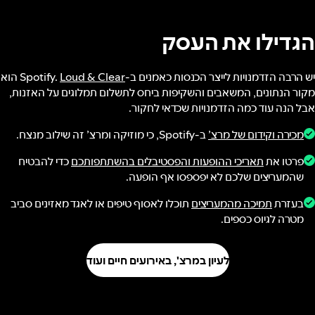
הגדילו את העסק
יש הרבה הזדמנויות לייצר הכנסות כאמנים ב-Spotify.
Loud & Clear
הוא
מקור הנתונים, המשאבים והשקיפות ביחס לתשלום תמלוגים על האזנות,
אבל הנה עוד כמה הזדמנויות שכדאי לחקור.
מכירה וקידום של מרצ’
ב-Spotify, כי מוזיקה ומרצ’ זה שילוב מנצח.
פרטו את
תאריכי ההופעות והפסטיבלים בהשתתפותכם
כדי להבטיח
שהמעריצים שלכם לא יפספסו אף הופעה.
בעזרת
תמיכה מהמעריצים
תוכלו לאסוף טיפים או לאגד מאזינים סביב
מטרה לגיוס כספים.
לעיון במרצ', באירועים חיים ועוד