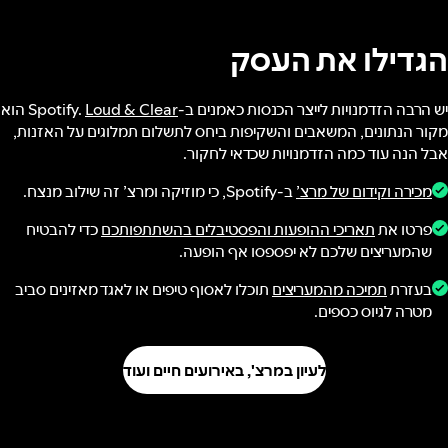
הגדילו את העסק
יש הרבה הזדמנויות לייצר הכנסות כאמנים ב-Spotify.
Loud & Clear
הוא
מקור הנתונים, המשאבים והשקיפות ביחס לתשלום תמלוגים על האזנות,
אבל הנה עוד כמה הזדמנויות שכדאי לחקור.
מכירה וקידום של מרצ’
ב-Spotify, כי מוזיקה ומרצ’ זה שילוב מנצח.
פרטו את
תאריכי ההופעות והפסטיבלים בהשתתפותכם
כדי להבטיח
שהמעריצים שלכם לא יפספסו אף הופעה.
בעזרת
תמיכה מהמעריצים
תוכלו לאסוף טיפים או לאגד מאזינים סביב
מטרה לגיוס כספים.
לעיון במרצ', באירועים חיים ועוד