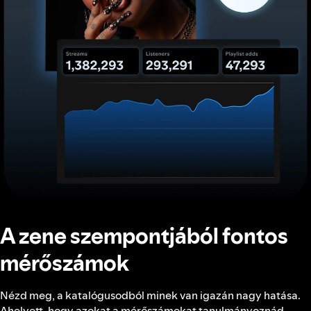
A zene szempontjából fontos
mérőszámok
Nézd meg, a katalógusodból minek van igazán nagy hatása.
Ahelyett, hogy azokat a mérőszámokat tanulmányoznád,