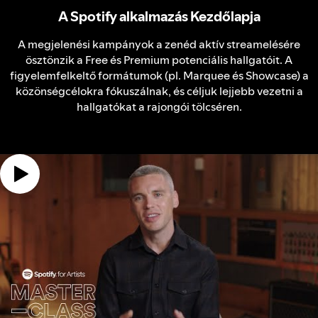
A Spotify alkalmazás Kezdőlapja
A megjelenési kampányok a zenéd aktív streamelésére
ösztönzik a Free és Premium potenciális hallgatóit. A
figyelemfelkeltő formátumok (pl. Marquee és Showcase) a
közönségcélokra fókuszálnak, és céljuk lejjebb vezetni a
hallgatókat a rajongói tölcséren.