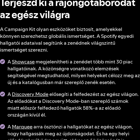
Terjeszd ki a rajongótáborodat
az egész világra
A Campaign Kit olyan eszközöket biztosít, amelyekkel
könnyen szerezhetsz globális ismertséget. A Spotify egyedi
hallgatói adataival segítünk a zenédnek világszintű
ismertséget szerezni.
A
Showcase
megjelenítheti a zenédet több mint 30 piac
hallgatóinak. A közönségre vonatkozó elemzések
segítségével megtudhatod, milyen helyeket célozz meg az
új és a katalógusban már szereplő zenék esetén.
A
Discovery Mode
elősegíti a felfedezést az egész világon.
Az előadókat a Discovery Mode-ban szereplő számok
miatt először felfedező hallgatók 58%-a az előadó
országán kívül él.
A
Marquee
arra ösztönzi a hallgatókat az egész világon,
hogy hallgassák meg az újdonságodat. És ha egy helyi