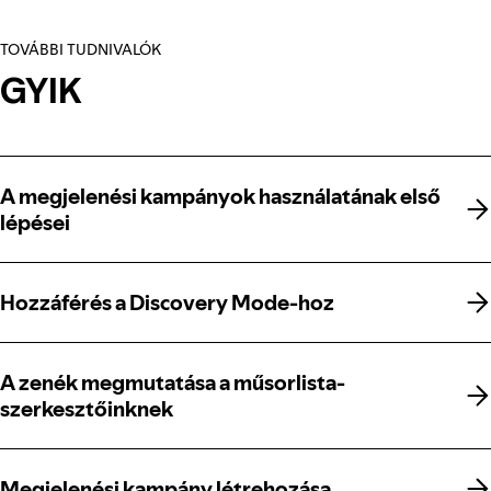
TOVÁBBI TUDNIVALÓK
GYIK
A megjelenési kampányok használatának első
A megjelenési kampányok használatának első
lépései
lépései
Hozzáférés a Discovery Mode-hoz
Hozzáférés a Discovery Mode-hoz
A zenék megmutatása a műsorlista-
A zenék megmutatása a műsorlista-
szerkesztőinknek
szerkesztőinknek
Megjelenési kampány létrehozása
Megjelenési kampány létrehozása