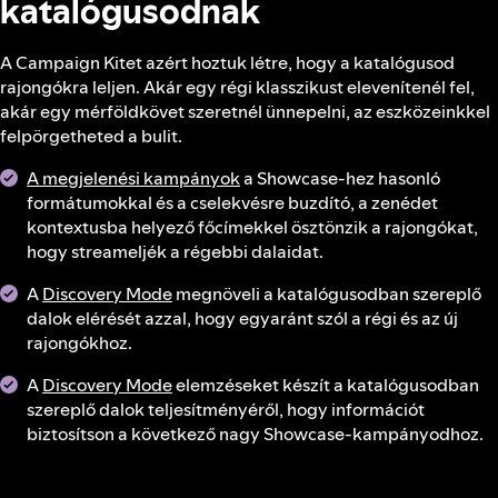
katalógusodnak
A Campaign Kitet azért hoztuk létre, hogy a katalógusod
rajongókra leljen. Akár egy régi klasszikust elevenítenél fel,
akár egy mérföldkövet szeretnél ünnepelni, az eszközeinkkel
felpörgetheted a bulit.
A megjelenési kampányok
a Showcase-hez hasonló
formátumokkal és a cselekvésre buzdító, a zenédet
kontextusba helyező főcímekkel ösztönzik a rajongókat,
hogy streameljék a régebbi dalaidat.
A
Discovery Mode
megnöveli a katalógusodban szereplő
dalok elérését azzal, hogy egyaránt szól a régi és az új
rajongókhoz.
A
Discovery Mode
elemzéseket készít a katalógusodban
szereplő dalok teljesítményéről, hogy információt
biztosítson a következő nagy Showcase-kampányodhoz.