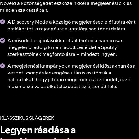
Növeld a közönségedet eszközeinkkel a megjelenési ciklus
minden szakaszában.
A
Discovery Mode
a közelgő megjelenésed előfutáraként
emlékezteti a rajongókat a katalógusod többi dalára.
A
műsorlista-ajánlásokkal
elküldheted a hamarosan
megjelenő, eddig ki nem adott zenéidet a Spotify
szerkesztőinek megfontolásra – mindezt ingyen.
A
megjelenési kampányok
a megjelenési időszakban és a
kezdeti zsongás lecsengése után is ösztönzik a
hallgatókat, hogy jobban megismerjék a zenédet, ezzel
maximalizálva az elköteleződést az új zenéd felé.
KLASSZIKUS SLÁGEREK
Legyen ráadása a