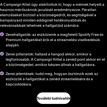
A Campaign Kitet úgy alakítottuk ki, hogy a mémek helyett a
hasznos mérőszámok javulását eredményezze. Páratlan
elemzéseket biztosít a közönségedről, és segítségével a
kampányaid minden eddiginél hatékonyabbak és
relevánsabbak lehetnek a hallgatóid számára.
Zenehallgatók: az eszközeink a megfelelő Spotify Free és
Premium hallgatókat érik el a streamelési viselkedésük
alapján.
Zenei pillanatok: hallasd a hangod akkor, amikor a
legfontosabb. A Campaign Kittel a zenéd pont akkor éri el
a közönségedet, amikor készen állnak a hallgatásra.
Zenei jelentések: tudd meg, hogyan ösztönzik ezek az
eszközök a hallgatókat a zenéd streamelésére és a
kapcsolódásra.
További tudnivalók