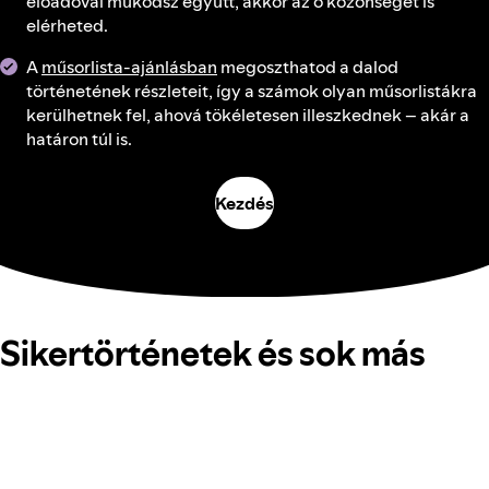
előadóval működsz együtt, akkor az ő közönségét is
elérheted.
A
műsorlista-ajánlásban
megoszthatod a dalod
történetének részleteit, így a számok olyan műsorlistákra
kerülhetnek fel, ahová tökéletesen illeszkednek – akár a
határon túl is.
Kezdés
Sikertörténetek és sok más