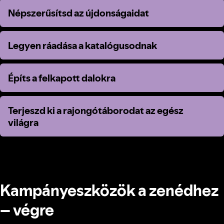
Népszerűsítsd az újdonságaidat
Népszerűsítsd az újdonságaidat
Legyen ráadása a katalógusodnak
Legyen ráadása a katalógusodnak
Építs a felkapott dalokra
Építs a felkapott dalokra
Terjeszd ki a rajongótáborodat az egész
Terjeszd ki a rajongótáborodat az egész
világra
világra
Kampányeszközök a zenédhez
– végre