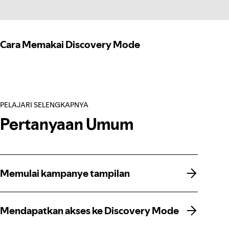
Cara Memakai Discovery Mode
PELAJARI SELENGKAPNYA
Pertanyaan Umum
Memulai kampanye tampilan
Memulai kampanye tampilan
Mendapatkan akses ke Discovery Mode
Mendapatkan akses ke Discovery Mode