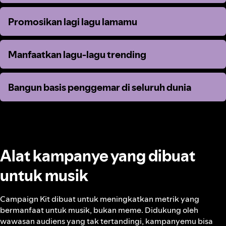
Promosikan lagi lagu lamamu
Promosikan lagi lagu lamamu
Manfaatkan lagu-lagu trending
Manfaatkan lagu-lagu trending
Bangun basis penggemar di seluruh dunia
Bangun basis penggemar di seluruh dunia
Alat kampanye yang dibuat
untuk musik
Campaign Kit dibuat untuk meningkatkan metrik yang
bermanfaat untuk musik, bukan meme. Didukung oleh
wawasan audiens yang tak tertandingi, kampanyemu bisa