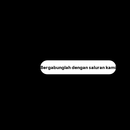
Bergabunglah dengan saluran kami