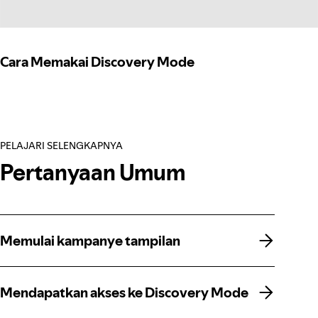
Cara Memakai Discovery Mode
PELAJARI SELENGKAPNYA
Pertanyaan Umum
Memulai kampanye tampilan
Memulai kampanye tampilan
Mendapatkan akses ke Discovery Mode
Mendapatkan akses ke Discovery Mode