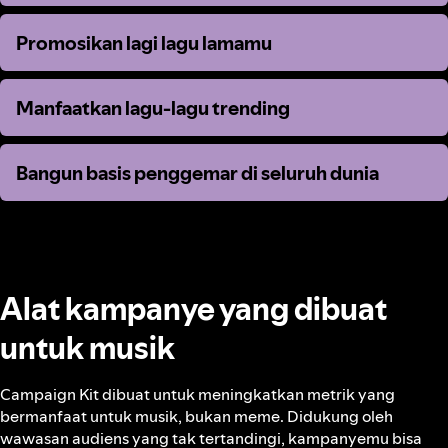
Promosikan lagi lagu lamamu
Promosikan lagi lagu lamamu
Manfaatkan lagu-lagu trending
Manfaatkan lagu-lagu trending
Bangun basis penggemar di seluruh dunia
Bangun basis penggemar di seluruh dunia
Alat kampanye yang dibuat
untuk musik
Campaign Kit dibuat untuk meningkatkan metrik yang
bermanfaat untuk musik, bukan meme. Didukung oleh
wawasan audiens yang tak tertandingi, kampanyemu bisa